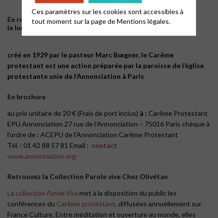
Ces paramètres sur les cookies sont accessibles à
En rediffusion
tout moment sur la page de
Mentions légales.
le lundi suivant à 21h30 sur
Fréquence protestante
créé en 1929 par le pasteur Marc Bœgner, le Carême
protestant est une action préparée par la paroisse de l’église
protestante unie de l’Annonciation à Paris
En brochure
au prix unitaire de 20 € (Frais de port inclus)
à :
Carême Protestant
EPU Annonciation 27 rue de l’Annonciation – 75016 Paris chèque à
l’ordre de
:
ACEPU de l’Annonciation Carême Protestant
Tél. : 01 42 88 57 81 Email :
contact
www.annonciation.org
Retrouvez la Collection Parole vive Chez Olivétan
La collection
Parole Vive
met à la disposition du public les
conférences du
Carême protestant
, diffusées annuellement sur
France Culture. Entre méditation et ouverture au monde, elles