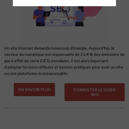
Un site internet demande beaucoup d’énergie. Aujourd’hui, le
secteur du numérique est responsable de 3 à 4 % des émissions de
gaz à effet de serre (GES) mondiales. Il est alors important
d’adopter les bons réflexes et bonnes pratiques pour avoir un site
ou une plateforme écoresponsable.
EN SAVOIR PLUS
CONSULTER LE GUIDE
SEO