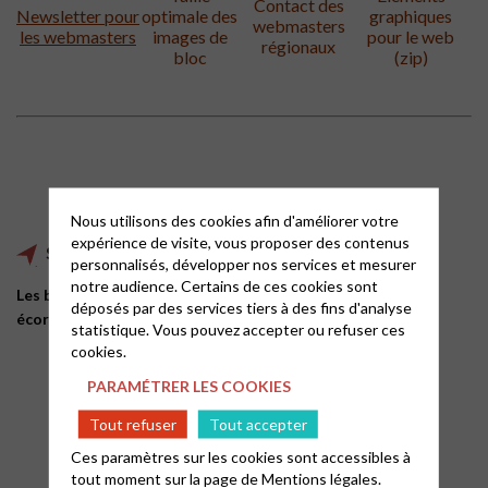
Contact des
Newsletter pour
optimale des
graphiques
webmasters
les webmasters
images de
pour le web
régionaux
bloc
(zip)
Nous utilisons des cookies afin d'améliorer votre
expérience de visite, vous proposer des contenus
Sobriété numérique et SEO, ça vous parle ?
personnalisés, développer nos services et mesurer
notre audience. Certains de ces cookies sont
Les bons réflexes à adopter pour une plateforme
déposés par des services tiers à des fins d'analyse
écoresponsable de l’EPUdF.
statistique. Vous pouvez accepter ou refuser ces
cookies.
PARAMÉTRER LES COOKIES
Tout refuser
Tout accepter
Ces paramètres sur les cookies sont accessibles à
tout moment sur la page de
Mentions légales.