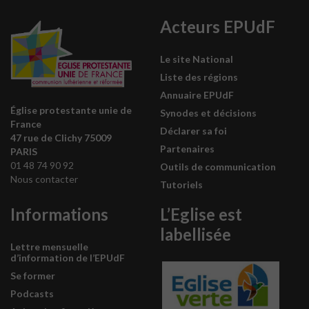
Acteurs EPUdF
Le site National
Liste des régions
Annuaire EPUdF
Église protestante unie de
Synodes et décisions
France
Déclarer sa foi
47 rue de Clichy 75009
Partenaires
PARIS
01 48 74 90 92
Outils de communication
Nous contacter
Tutoriels
Informations
L’Eglise est
labellisée
Lettre mensuelle
d’information de l’EPUdF
Se former
Podcasts