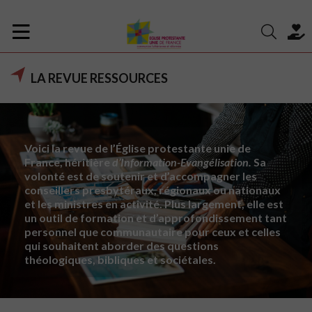
LA REVUE RESSOURCES
Voici la revue de l’Église protestante unie de
France, héritière
d’Information-Evangélisation.
Sa
volonté est de soutenir et d’accompagner les
conseillers presbytéraux, régionaux ou nationaux
et les ministres en activité. Plus largement, elle est
un outil de formation et d’approfondissement tant
personnel que communautaire pour ceux et celles
qui souhaitent aborder des questions
théologiques, bibliques et sociétales.