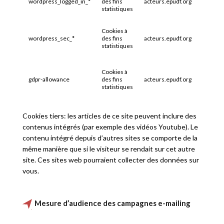
wordpress_logged_in_*
des fins
acteurs.epudf.org
1 an
statistiques
Cookies à
wordpress_sec_*
des fins
acteurs.epudf.org
Session
statistiques
Cookies à
gdpr-allowance
des fins
acteurs.epudf.org
1 an
statistiques
Cookies tiers: les articles de ce site peuvent inclure des
contenus intégrés (par exemple des vidéos Youtube). Le
contenu intégré depuis d’autres sites se comporte de la
même manière que si le visiteur se rendait sur cet autre
site. Ces sites web pourraient collecter des données sur
vous.
Mesure d’audience des campagnes e-mailing