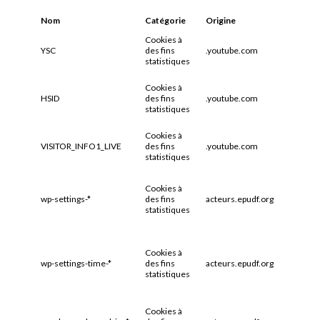
Nom
Catégorie
Origine
Expirat
Cookies à
YSC
des fins
.youtube.com
Session
statistiques
Cookies à
HSID
des fins
.youtube.com
2 ans
statistiques
Cookies à
VISITOR_INFO1_LIVE
des fins
.youtube.com
6 mois
statistiques
Cookies à
wp-settings-*
des fins
acteurs.epudf.org
1 an
statistiques
Cookies à
wp-settings-time-*
des fins
acteurs.epudf.org
1 an
statistiques
Cookies à