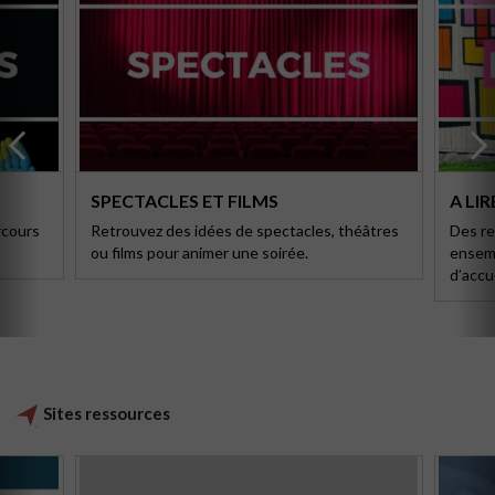
SPECTACLES ET FILMS
A LIR
rcours
Retrouvez des idées de spectacles, théâtres
Des re
ou films pour animer une soirée.
ensemb
d’accue
Sites ressources