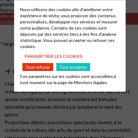
psychologie clinique à l’Université Catholique de Lyon
Nous utilisons des cookies afin d'améliorer votre
Retrouvez la captation
expérience de visite, vous proposer des contenus
Afin de visualiser les vidéos il est nécessaire d'accepter les
cookies de type analytics
personnalisés, développer nos services et mesurer
notre audience. Certains de ces cookies sont
déposés par des services tiers à des fins d'analyse
statistique. Vous pouvez accepter ou refuser ces
" target="_blank" rel="noopener">ici
cookies.
PARAMÉTRER LES COOKIES
Tout refuser
Tout accepter
Migrant Scene
Ces paramètres sur les cookies sont accessibles à
tout moment sur la page de
Mentions légales.
Chaque année, La Cimade vous donne rendez-vous pour
croiser les regards sur les migrations et affirmer haut et fort
qu’une société juste, inclusive et solidaire est bien plus
désirable qu’un monde déchiré par la haine et le rejet des
autres.
Projections-débats, expositions, spectacles vivants, à la
croisée de la culture, des arts, du sport et dans la convivialité :
retrouvons nous partout sur le territoire, dans l’ hexagone