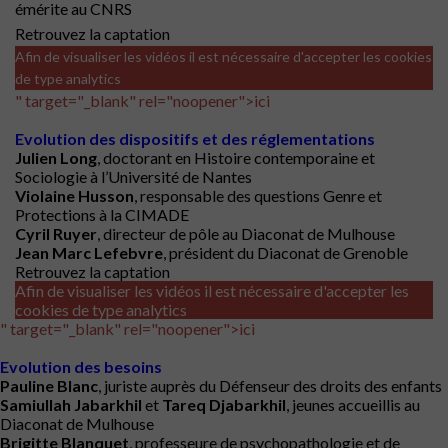
émérite au CNRS
Retrouvez la captation
Afin de visualiser les vidéos il est nécessaire d'accepter les cookies
de type analytics
" target="_blank" rel="noopener">ici
Evolution des dispositifs et des réglementations
Julien Long
, doctorant en Histoire contemporaine et
Sociologie à l’Université de Nantes
Violaine Husson
, responsable des questions Genre et
Protections à la CIMADE
Cyril Ruyer
, directeur de pôle au Diaconat de Mulhouse
Jean Marc Lefebvre
, président du Diaconat de Grenoble
Retrouvez la captation
Afin de visualiser les vidéos il est nécessaire d'accepter les
cookies de type analytics
" target="_blank" rel="noopener">ici
Evolution des besoins
Pauline Blanc
, juriste auprès du Défenseur des droits des enfants
Samiullah Jabarkhil
et
Tareq Djabarkhil
, jeunes accueillis au
Diaconat de Mulhouse
Brigitte Blanquet
, professeure de psychopathologie et de