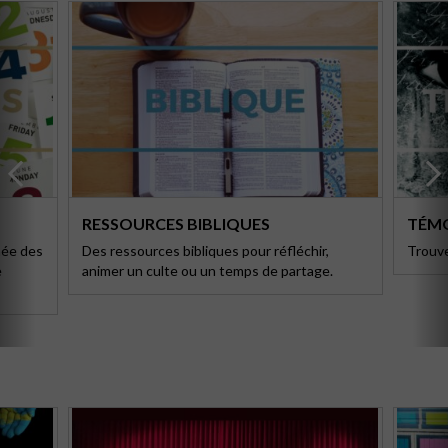
RESSOURCES BIBLIQUES
TÉM
née des
Des ressources bibliques pour réfléchir,
Trouve
e
animer un culte ou un temps de partage.