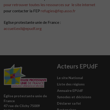
pour retrouver toutes les ressources sur le site internet
pour contacter la FEP
refugies@fep.asso.fr
Eglise protestante unie de France :
accueil.exil@epudf.org
Acteurs EPUdF
Le site National
Liste des régions
Annuaire EPUdF
Église protestante unie de
Synodes et décisions
France
Déclarer sa foi
47 rue de Clichy 75009
Partenaires