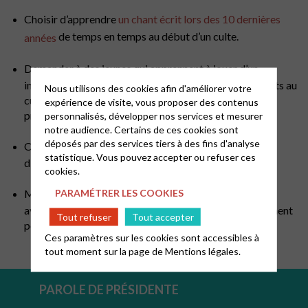
Choisir d’apprendre
un chant écrit lors des 10 dernières
de temps en temps au début d’un culte.
années
Demander à des jeunes qui apprennent à jouer d’un
instrument de musique de venir accompagner les chants au
Nous utilisons des cookies afin d'améliorer votre
culte ou de venir faire un morceau de musique après la
expérience de visite, vous proposer des contenus
prédication ou à un autre moment.
personnalisés, développer nos services et mesurer
notre audience. Certains de ces cookies sont
déposés par des services tiers à des fins d'analyse
Organiser une garderie pendant le culte ou un temps
statistique. Vous pouvez accepter ou refuser ces
d’éveil à la foi.
cookies.
PARAMÉTRER LES COOKIES
Mettre en place un tapis de jeu dans un coin du temple
avec livres et jouets où les enfants peuvent aller librement
Tout refuser
Tout accepter
pendant le culte.
Ces paramètres sur les cookies sont accessibles à
tout moment sur la page de
Mentions légales.
PAROLE DE PRÉSIDENTE