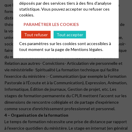
déposés par des services tiers à des fins d'analyse
que la mission confiée aux pasteurs les dépasse sans cesse. La
statistique. Vous pouvez accepter ou refuser ces
formation permanente des pasteurs porte sur trois domaines
cookies.
distincts bien que souvent en interaction :La formation
PARAMÉTRER LES COOKIES
théologique, spirituelle et pastorale, qui relève de la mission et de
la vocation du pasteur :- Mise à jour des connaissances
Tout refuser
Tout accepter
universitaires,- Réflexion théologique, éthique, anthropologique,
Ces paramètres sur les cookies sont accessibles à
sociologique,- Ouverture et approfondissement spirituels,- Savoir-
tout moment sur la page de
Mentions légales.
faire directement lié à un aspect pratique pastorale et théologique
du ministère. Le savoir être et le développement personnel :-
Relation aux autres- Convictions- Articulation vie personnelle et
vie ministérielle- Spiritualité La formation technique qui facilite
l’exercice du ministère :- Communication (par exemple la Formation
Pastorale à l’Écoute et à la Communication), Expression, Animation,
Informatique, Édition de journaux, Gestion de projet, etc. Les
stages de formation permanente du CPLR mettent l’accent sur les
dimensions de rencontre collégiale et de partage d’expérience
comme source d’enrichissement professionnel et personnel.
4 – Organisation de la formation
Le temps de formation nécessite une prise de distance par rapport
à l’exercice quotidien du ministère. Le stage en internat (en général