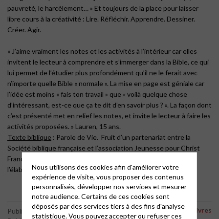
pauvreté, le harcèlement… » Et toujours de la place pour laisser
libre cours à la créativité : Lire. Réfléchir. Apprendre. Dessiner.
Créer. Agir.
« J’aime vraiment les notes et les activités à l’intérieur car elles
invitent le lecteur à comprendre et s’immerger dans la Bible, ce qui
lui permet de l’étudier plus profondément qu’il ne le ferait avec
n’importe quelle Bible « normale ». La mise en page est géniale car
l’idée est moins « fais ton travail » que « voilà quelque chose
d’intéressant, est-ce que ça te dit d’en savoir plus ? ». La façon dont
c’est présenté met en relief les notes, et invite le lecteur à faire les
activités proposées. » Lauren, 15 ans.
Texte biblique
: Parole de Vie. Fruit d’un partenariat entre la
Société biblique française et l’association Jeunesse pour Christ
France. Les jeunes, le public cible, ont également participé à
Nous utilisons des cookies afin d'améliorer votre
l’élaboration de cette bible.
expérience de visite, vous proposer des contenus
personnalisés, développer nos services et mesurer
notre audience. Certains de ces cookies sont
déposés par des services tiers à des fins d'analyse
Des livres
Publié le 1 octobre 2020
statistique. Vous pouvez accepter ou refuser ces