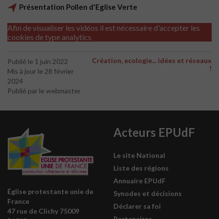
Présentation Pollen d'Eglise Verte
Afin de visualiser les vidéos il est nécessaire d'accepter les
cookies de type analytics
Création, ecologie... idées et réseaux
Publié le 1 juin 2022
!
Mis à jour le 28 février
2024
Publié par le webmaster
Acteurs EPUdF
Le site National
Liste des régions
Annuaire EPUdF
Église protestante unie de
Synodes et décisions
France
Déclarer sa foi
47 rue de Clichy 75009
Partenaires