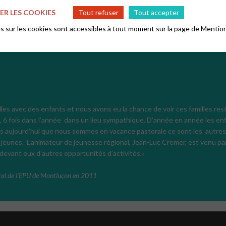
R LES COOKIES
Tout refuser
Tout accepter
 sur les cookies sont accessibles à tout moment sur la page de
Mention
es avec des enfants et nous avons eu la chance de voir ces familles rest
rs, 6 fois dans l’année dans un lieu sympathique. D’année en année les 
ais aujourd’hui que nous sommes en vacance pastorale ce sont les autres 
e jeunes. L’animateur de jeunesse régional, Jean-Luc Cremer, est venu p
 devant eux d’autres opportunités d’activités.
»
éral de l’EPU de Montluçon en 2011