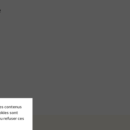
e
des contenus
okies sont
ou refuser ces