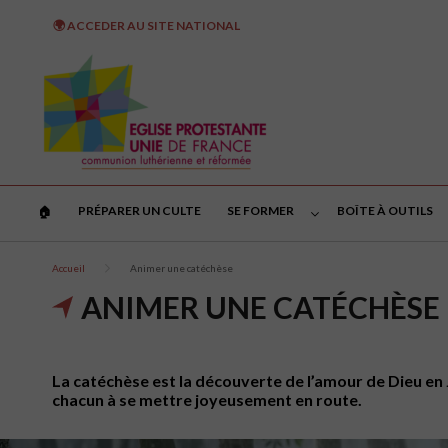
🌍 ACCEDER AU SITE NATIONAL
PRÉPARER UN CULTE
SE FORMER
BOÎTE À OUTILS
🏠︎
Accueil
Animer une catéchèse
ANIMER UNE CATÉCHÈSE
La catéchèse est la découverte de l’amour de Dieu en Jés
chacun à se mettre joyeusement en route.