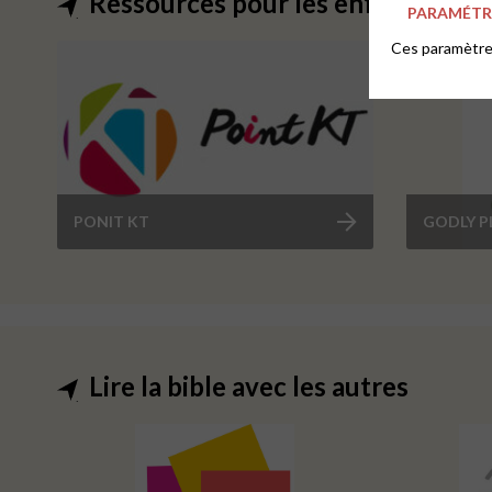
Ressources pour les enfants et a
PARAMÉTRE
Ces paramètres
PONIT KT
GODLY P
Lire la bible avec les autres