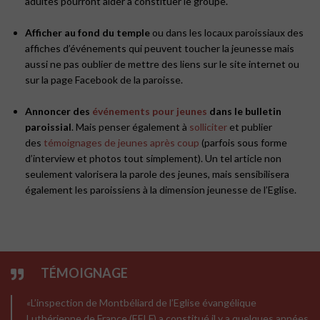
adultes pourront aider à constituer le groupe.
Afficher au fond du temple
ou dans les locaux paroissiaux des
affiches d’événements qui peuvent toucher la jeunesse mais
aussi ne pas oublier de mettre des liens sur le site internet ou
sur la page Facebook de la paroisse.
Annoncer des
événements pour jeunes
dans le
bulletin
paroissial
. Mais penser également à
solliciter
et publier
des
témoignages de jeunes après coup
(parfois sous forme
d’interview et photos tout simplement). Un tel article non
seulement valorisera la parole des jeunes, mais sensibilisera
également les paroissiens à la dimension jeunesse de l’Eglise.
TÉMOIGNAGE
«
L’inspection de Montbéliard de l’Eglise évangélique
Luthérienne de France (EELF) a constitué il y a quelques années