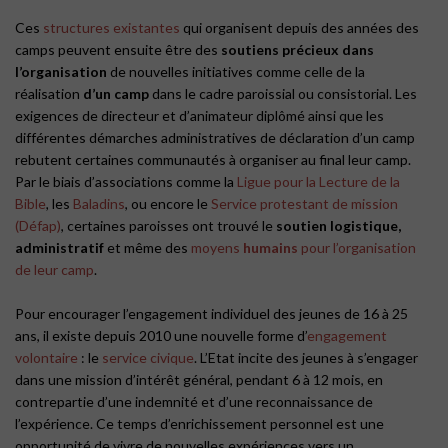
Ces
structures existantes
qui organisent depuis des années des
camps peuvent ensuite être des
soutiens précieux dans
l’organisation
de nouvelles initiatives comme celle de la
réalisation
d’un camp
dans le cadre paroissial ou consistorial. Les
exigences de directeur et d’animateur diplômé ainsi que les
différentes démarches administratives de déclaration d’un camp
rebutent certaines communautés à organiser au final leur camp.
Par le biais d’associations comme la
Ligue pour la Lecture de la
Bible
,
les
Baladins
, ou encore le
Service protestant de mission
(Défap)
, certaines paroisses ont trouvé le
soutien logistique,
administratif
et même des
moyens
humains
pour l’organisation
de leur camp
.
Pour encourager l’engagement individuel des jeunes de 16 à 25
ans, il existe depuis 2010 une nouvelle forme d’
engagement
volontaire
: le
service civique
. L’Etat incite des jeunes à s’engager
dans une mission d’intérêt général, pendant 6 à 12 mois, en
contrepartie d’une indemnité et d’une reconnaissance de
l’expérience. Ce temps d’enrichissement personnel est une
opportunité de vivre de nouvelles expériences vers un