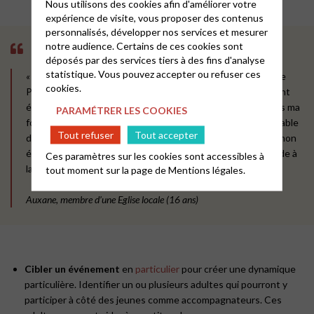
Nous utilisons des cookies afin d'améliorer votre
expérience de visite, vous proposer des contenus
personnalisés, développer nos services et mesurer
TÉMOIGNAGE
notre audience. Certains de ces cookies sont
déposés par des services tiers à des fins d'analyse
statistique. Vous pouvez accepter ou refuser ces
«
Depuis trois ans, je participe aux soirées PULSE (Jeunesse
cookies.
Pour Christ) dans les Yvelines. Dès le départ, ces soirées ont
été une source d’édification et de motivation pour moi dans ma
PARAMÉTRER LES COOKIES
foi, et je m’y suis vite engagée. Je suis maintenant responsable
Tout refuser
Tout accepter
de toute la partie régie à PULSE ! Au lieu de m’éloigner de mon
église, cette expérience m’a donné confiance en moi et j’aide à
Ces paramètres sur les cookies sont accessibles à
lancer un groupe de jeunes dans ma paroisse.
»
tout moment sur la page de
Mentions légales.
Auxane, membre d’une Eglise locale (16 ans)
Cibler un événement
en
particulier
pour créer une dynamique
particulière. Identifier un ou plusieurs adultes qui pourront y
participer à côté des jeunes comme accompagnateurs. Ces