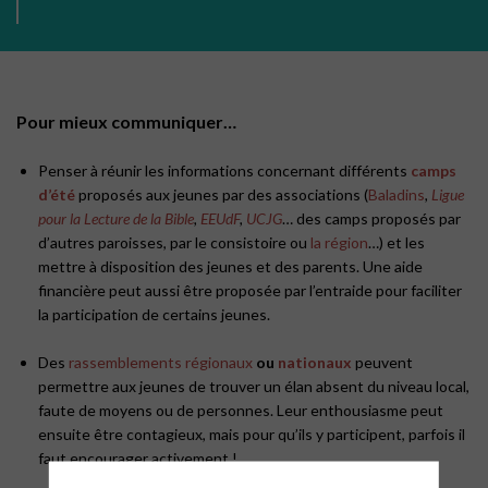
Pour mieux communiquer…
Penser à réunir les informations concernant différents
camps
d’été
proposés aux jeunes par des associations (
Baladins
,
Ligue
pour la Lecture de la Bible
,
EEUdF
,
UCJG
… des camps proposés par
d’autres paroisses, par le consistoire ou
la région
…) et les
mettre à disposition des jeunes et des parents. Une aide
financière peut aussi être proposée par l’entraide pour faciliter
la participation de certains jeunes.
Des
rassemblements régionaux
ou
nationaux
peuvent
permettre aux jeunes de trouver un élan absent du niveau local,
faute de moyens ou de personnes. Leur enthousiasme peut
ensuite être contagieux, mais pour qu’ils y participent, parfois il
faut encourager activement !