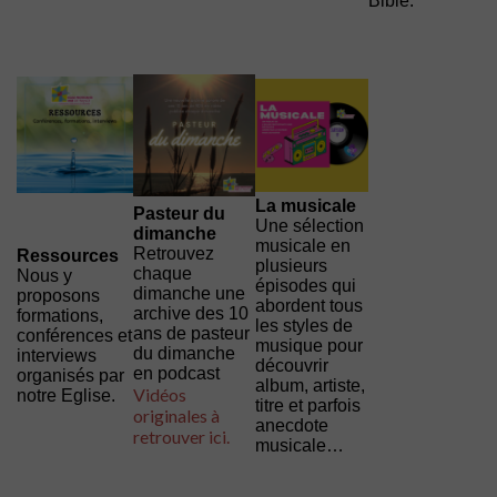
Bible.
La musicale
Pasteur du
Une sélection
dimanche
musicale en
Retrouvez
Ressources
plusieurs
chaque
Nous y
épisodes qui
dimanche une
proposons
abordent tous
archive des 10
formations,
les styles de
ans de pasteur
conférences et
musique pour
du dimanche
interviews
découvrir
en podcast
organisés par
album, artiste,
Vidéos
notre Eglise.
titre et parfois
originales à
anecdote
retrouver ici.
musicale…