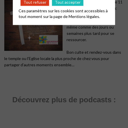
dimanche du mois à partir de 11
Tout refuser
Tout accepter
h, un culte est proposé avec
Ces paramètres sur les cookies sont accessibles à
EJR RADIO.
tout moment sur la page de
Mentions légales.
Il peut être écouté le jour
même comme des jours ou
semaines plus tard pour se
ressourcer.
Bon culte et rendez-vous dans
le temple ou l’Eglise locale la plus proche de chez vous pour
partager d’autres moments ensemble…
Découvrez plus de podcasts :