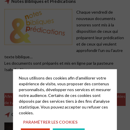
Notes Bibliques et Prédications
Chaque vendredi de
nouveaux documents
sonores sont mis à la
disposition de ceux qui
préparent leur prédication
et de ceux qui veulent
approfondir l’un ou l’autre
texte biblique…
Les documents sont préparés et mis en ligne par la pasteure
Isabelle Alves
Nous utilisons des cookies afin d'améliorer votre
expérience de visite, vous proposer des contenus
personnalisés, développer nos services et mesurer
notre audience. Certains de ces cookies sont
Afin de visualiser les vidéos il est nécessaire d'accepter les cookies
déposés par des services tiers à des fins d'analyse
de type analytics
statistique. Vous pouvez accepter ou refuser ces
cookies.
Cultes et méditations de l'Eglise protestante unie
PARAMÉTRER LES COOKIES
Au moins chaque 4ième