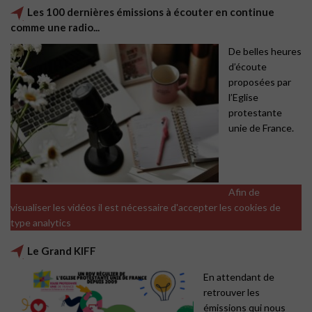
Les 100 dernières émissions à écouter en continue
comme une radio...
De belles heures
d’écoute
proposées par
l’Eglise
protestante
unie de France.
Afin de
visualiser les vidéos il est nécessaire d'accepter les cookies de
type analytics
Le Grand KIFF
En attendant de
retrouver les
émissions qui nous