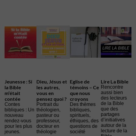
Jeunesse : Si
Dieu, Jésus et
Eglise de
Lire La Bible
la Bible
les autres,
témoins – Ce
Rencontre
aussi bien
m’était
vous en
que nous
des lecteurs
contée
pensez quoi ?
croyons
de la Bible
Contes
Portrait du
Des thèmes
que des
bibliques : Un
théologien,
bibliques,
partages
nouveau
pasteur ou
spirituels,
d’initiatives
rendez-vous
professeur,
éthiques, des
autour de la
pour les plus
docteur en
questions de
lecture de la
jeunes.
théologie
société