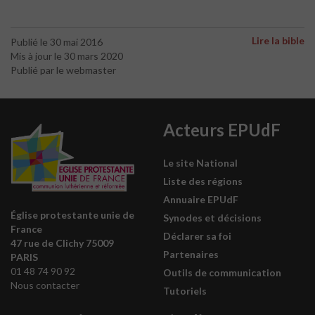
Lire la bible
Publié le 30 mai 2016
Mis à jour le 30 mars 2020
Publié par le webmaster
Acteurs EPUdF
Le site National
Liste des régions
Annuaire EPUdF
Église protestante unie de
Synodes et décisions
France
Déclarer sa foi
47 rue de Clichy 75009
Partenaires
PARIS
01 48 74 90 92
Outils de communication
Nous contacter
Tutoriels