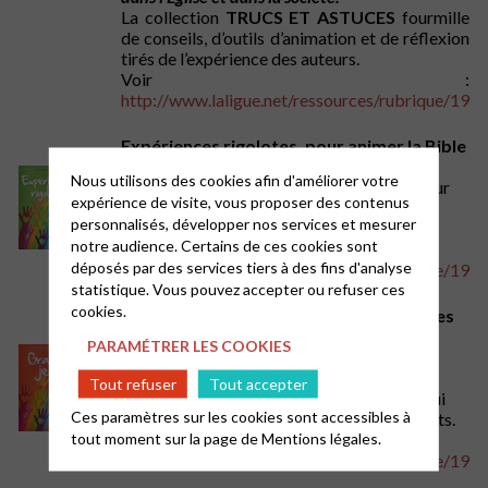
La collection
TRUCS ET ASTUCES
fourmille
de conseils, d’outils d’animation et de réflexion
tirés de l’expérience des auteurs.
Voir :
http://www.laligue.net/ressources/rubrique/19
Expériences rigolotes, pour animer la Bible
avec les enfants
Nous utilisons des cookies afin d'améliorer votre
Cet outil d’animation propose des idées pour
expérience de visite, vous proposer des contenus
enseigner la Bible aux enfants de manière
personnalisés, développer nos services et mesurer
ludique, à travers 35 tours d’adresse.
notre audience. Certains de ces cookies sont
Voir :
déposés par des services tiers à des fins d'analyse
http://www.laligue.net/ressources/rubrique/19
statistique. Vous pouvez accepter ou refuser ces
cookies.
Grands jeux, pour animer la Bible avec les
enfants
PARAMÉTRER LES COOKIES
50 jeux, en lien avec un message biblique,
destinés à être utilisés comme des outils
Tout refuser
Tout accepter
d’animation et de réflexion par tous ceux qui
Ces paramètres sur les cookies sont accessibles à
s’emploient à annoncer l’Evangile aux enfants.
tout moment sur la page de
Mentions légales.
Voir :
http://www.laligue.net/ressources/rubrique/19