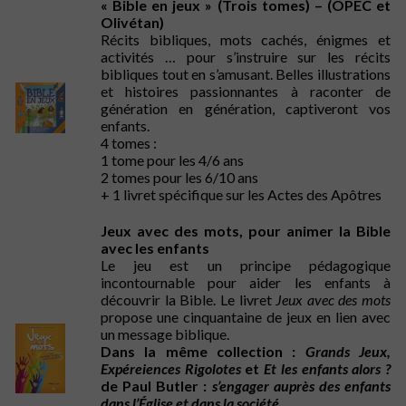
« Bible en jeux » (Trois tomes) –
(OPEC et
Olivétan)
Récits bibliques, mots cachés, énigmes et
activités … pour s’instruire sur les récits
bibliques tout en s’amusant. Belles illustrations
et histoires passionnantes à raconter de
génération en génération, captiveront vos
enfants.
4 tomes :
1 tome pour les 4/6 ans
2 tomes pour les 6/10 ans
+ 1 livret spécifique sur les Actes des Apôtres
Jeux avec des mots, pour animer la Bible
avec les enfants
Le jeu est un principe pédagogique
incontournable pour aider les enfants à
découvrir la Bible. Le livret
Jeux avec des mots
propose une cinquantaine de jeux en lien avec
un message biblique.
Dans la même collection :
Grands Jeux,
Expéreiences Rigolotes
et
Et les enfants alors ?
de Paul Butler :
s’engager auprès des enfants
dans l’Église et dans la société.