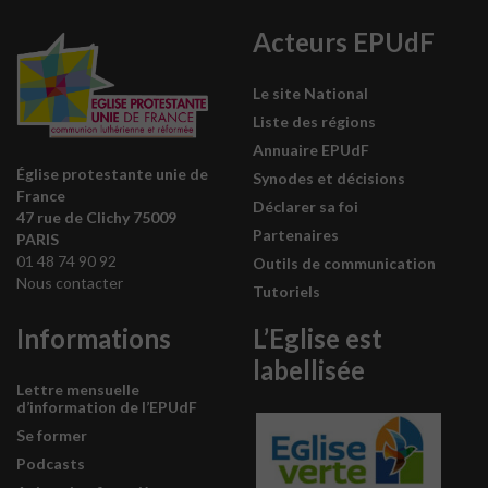
Acteurs EPUdF
Le site National
Liste des régions
Annuaire EPUdF
Église protestante unie de
Synodes et décisions
France
Déclarer sa foi
47 rue de Clichy 75009
Partenaires
PARIS
01 48 74 90 92
Outils de communication
Nous contacter
Tutoriels
Informations
L’Eglise est
labellisée
Lettre mensuelle
d’information de l’EPUdF
Se former
Podcasts