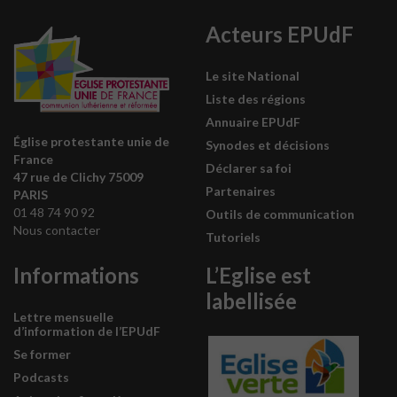
Acteurs EPUdF
Le site National
Liste des régions
Annuaire EPUdF
Église protestante unie de
Synodes et décisions
France
Déclarer sa foi
47 rue de Clichy 75009
Partenaires
PARIS
01 48 74 90 92
Outils de communication
Nous contacter
Tutoriels
Informations
L’Eglise est
labellisée
Lettre mensuelle
d’information de l’EPUdF
Se former
Podcasts