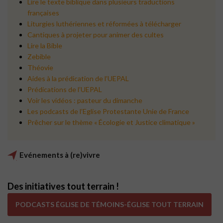
Lire le texte biblique dans plusieurs traductions
françaises
Liturgies luthériennes et réformées à télécharger
Cantiques à projeter pour animer des cultes
Lire la Bible
Zebible
Théovie
Aides à la prédication de l’UEPAL
Prédications de l’UEPAL
Voir les vidéos : pasteur du dimanche
Les podcasts de l’Eglise Protestante Unie de France
Prêcher sur le thème « Écologie et Justice climatique »
Evénements à (re)vivre
Des initiatives tout terrain !
PODCASTS ÉGLISE DE TÉMOINS-ÉGLISE TOUT TERRAIN