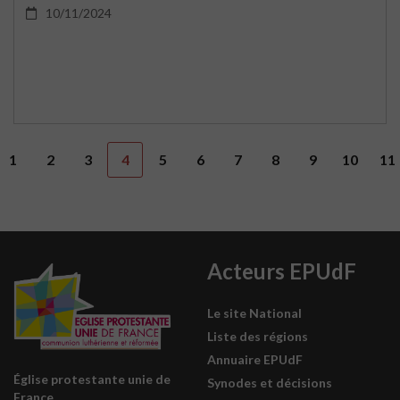
10/11/2024
1
2
3
4
5
6
7
8
9
10
11
Acteurs EPUdF
Le site National
Liste des régions
Annuaire EPUdF
Église protestante unie de
Synodes et décisions
France