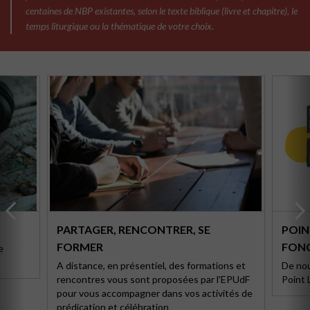
centaines de NBP existantes, selon le texte biblique (livre et chapitre), le
temps liturgique ou la thématique de votre choix.
PARTAGER, RENCONTRER, SE
POIN
FORMER
FONC
e
A distance, en présentiel, des formations et
De nou
rencontres vous sont proposées par l'EPUdF
Point L
pour vous accompagner dans vos activités de
prédication et célébration