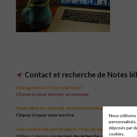
Contact et recherche de Notes bi
Une question ? Une réaction ?
Cliquez ici pour envoyer un message
Vous désirez recevoir des informations régulières
sur
Cliquez ici pour vous inscrire
Nous utilisons
personnalisés,
déposés par de
Une recherche particulière ? Pas de nouvelle propositi
cookies.
Utilisez ci-dessous le
moteur de recherche
pour trouver les res