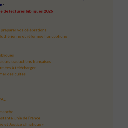
en
:
te de lectures bibliques 2026
 préparer vos célébrations
 luthérienne et réformée francophone
ibliques
usieurs traductions françaises
ormées à télécharger
imer des cultes
EPAL
dimanche
testante Unie de France
e et Justice climatique »