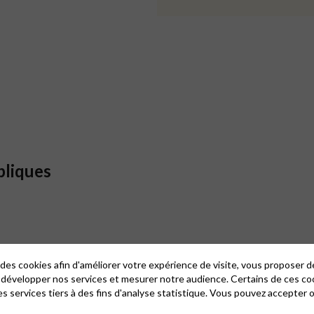
bliques
 les activités proposées par le
Service Notes Bibliques et Prédi
 des cookies afin d'améliorer votre expérience de visite, vous proposer 
 développer nos services et mesurer notre audience. Certains de ces co
s services tiers à des fins d'analyse statistique. Vous pouvez accepter 
on pour le jour qui vous intéresse ?
sources dont vous avez besoin selon les critères qui vous conviennent : 