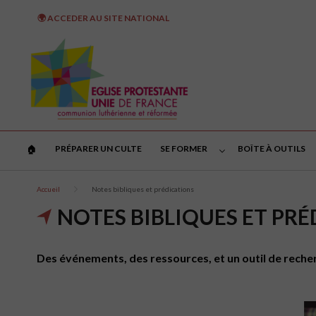
🌍 ACCEDER AU SITE NATIONAL
PRÉPARER UN CULTE
SE FORMER
BOÎTE À OUTILS
🏠︎
Accueil
Notes bibliques et prédications
NOTES BIBLIQUES ET PR
Des événements, des ressources, et un outil de recher