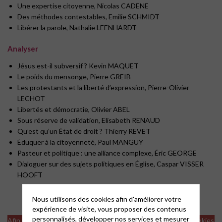
Une expertise citoyenne, Nicolas CADENE
Des méthodes contestables, Emilie SCHMIDT
Libérer la parole, Nathalie LEENHARDT
Analyser
Jésus est-il subversif ? Kevin MAQUET
Le poids du mensonge, Pierre GREIB
Les protestants et la liberté d’expression, Pierre-Olivier
LECHOT
Libertés et démocratie, Olivier ABEL
Sous réserve de validation, Elisabeth RENAUD
Qu’est qu’un État de droit ? Thierry REVET
Éduquer à la citoyenneté, Paul MANGUY
Pasteur et politique : une alliance complexe, Éric GEORGE
Dialoguer sur des sujets politiques en Église, Caspar VISSER
HOOFT
Nous utilisons des cookies afin d'améliorer votre
expérience de visite, vous proposer des contenus
personnalisés, développer nos services et mesurer
Afin de visualiser les vidéos il est nécessaire d'accepter les cookies