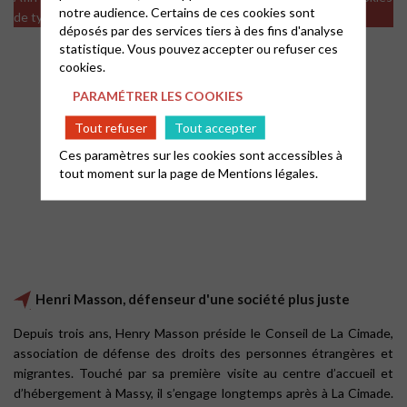
notre audience. Certains de ces cookies sont
de type analytics
déposés par des services tiers à des fins d'analyse
statistique. Vous pouvez accepter ou refuser ces
cookies.
PARAMÉTRER LES COOKIES
Tout refuser
Tout accepter
Ces paramètres sur les cookies sont accessibles à
tout moment sur la page de
Mentions légales.
Henri Masson, défenseur d'une société plus juste
Depuis trois ans, Henry Masson préside le Conseil de La Cimade,
association de défense des droits des personnes étrangères et
migrantes. Touché par sa première visite au centre d’accueil et
d’hébergement à Massy, il s’engage longtemps après à La Cimade.