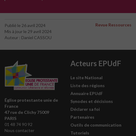
Revue Ressources
Publié le 26 avril 2024
Mis à jour le 29 avril 2024
Auteur : Daniel CASSOU
Acteurs EPUdF
Le site National
Liste des régions
Annuaire EPUdF
Église protestante unie de
Synodes et décisions
France
Déclarer sa foi
47 rue de Clichy 75009
Partenaires
PARIS
01 48 74 90 92
Outils de communication
Nous contacter
Tutoriels