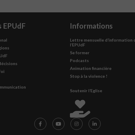
s EPUdF
Informations
onal
Lettre mensuelle d’information 
l’EPUdF
gions
Se former
PUdF
Podcasts
décisions
Animation financière
foi
Stop à la violence !
ommunication
Soutenir l’Eglise