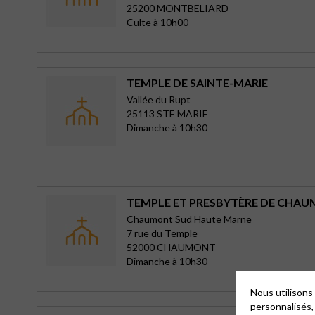
25200 MONTBELIARD
Culte à 10h00
TEMPLE DE SAINTE-MARIE
Vallée du Rupt
25113 STE MARIE
Dimanche à 10h30
TEMPLE ET PRESBYTÈRE DE CHA
Chaumont Sud Haute Marne
7 rue du Temple
52000 CHAUMONT
Dimanche à 10h30
Nous utilisons
personnalisés,