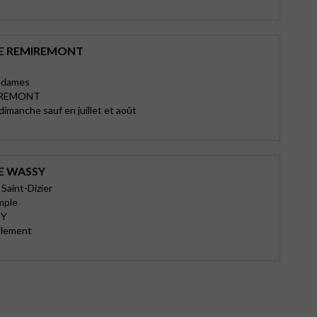
E REMIREMONT
sdames
IREMONT
imanche sauf en juillet et août
E WASSY
 Saint-Dizier
mple
SY
llement