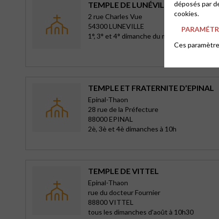
déposés par de
TEMPLE DE LUNÉVILLE
cookies.
2 rue Charles Vue
54300 LUNEVILLE
PARAMÉTRE
1°, 3° et 4° dimanche du mois
Ces paramètres
TEMPLE ET FRATERNITE D’EPINAL
Epinal-Thaon
28 rue de la Préfecture
88000 EPINAL
2è, 3è et 4è dimanches à 10h
TEMPLE DE VITTEL
Epinal-Thaon
rue du docteur Fournier
88800 VITTEL
tous les dimanches d'août à 10h30