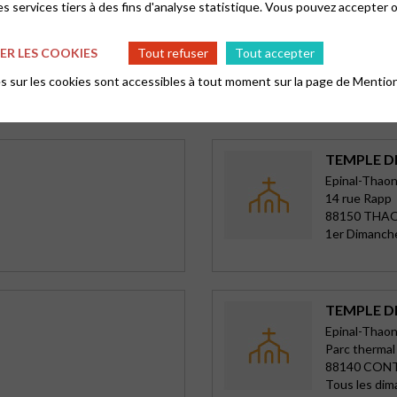
s services tiers à des fins d'analyse statistique. Vous pouvez accepter 
TEMPLE DE
Vosges -Meu
12 rue du ma
R LES COOKIES
Tout refuser
Tout accepter
88100 ST DI
 sur les cookies sont accessibles à tout moment sur la page de
Mention
2è, 4è et 5è
TEMPLE D
Epinal-Thao
14 rue Rapp
88150 THA
1er Dimanche
TEMPLE D
Epinal-Thao
Parc thermal
88140 CON
Tous les dim