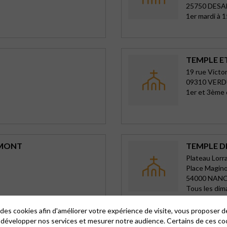
25750 DES
1er mardi à 
TEMPLE E
19 rue Victor
09310 VER
1er et 3ème
UMONT
TEMPLE D
Plateau Lorr
Place Magin
54000 NAN
Tous les di
 des cookies afin d'améliorer votre expérience de visite, vous proposer 
 développer nos services et mesurer notre audience. Certains de ces co