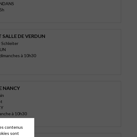
ANDANS
15h
T SALLE DE VERDUN
 Schleiter
DUN
 dimanches à 10h30
E NANCY
ain
ot
CY
manche à 10h30
des contenus
okies sont