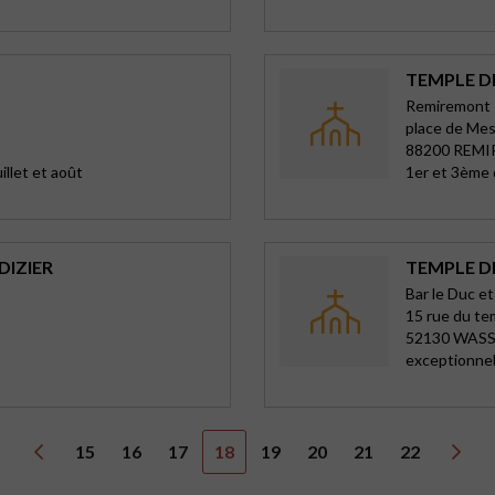
TEMPLE D
Remiremont
place de Me
88200 REM
llet et août
1er et 3ème d
DIZIER
TEMPLE D
Bar le Duc et
15 rue du te
52130 WAS
exceptionne
15
16
17
18
19
20
21
22