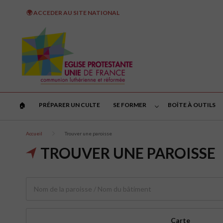
🌍 ACCEDER AU SITE NATIONAL
PRÉPARER UN CULTE
SE FORMER
BOÎTE À OUTILS
🏠︎
Accueil
Trouver une paroisse
TROUVER UNE PAROISSE
Carte