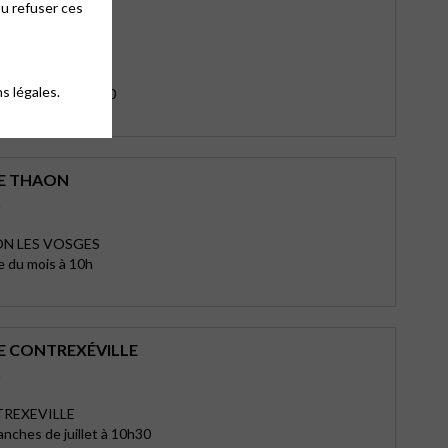
ou refuser ces
 SAINT DIÉ
rthe
réchal Foch
E
s légales.
 dimanches à 10h30
E THAON
n
ON LES VOSGES
 du mois à 10h
E CONTREXÉVILLE
n
TREXEVILLE
anches de juillet à 10h30