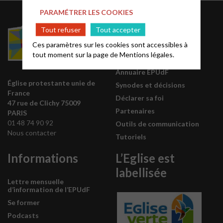
PARAMÉTRER LES COOKIES
Acteurs EPUdF
Tout refuser
Tout accepter
Ces paramètres sur les cookies sont accessibles à
Le site National
tout moment sur la page de
Mentions légales.
Liste des régions
Annuaire EPUdF
Église protestante unie de
Synodes et décisions
France
Déclarer sa foi
47 rue de Clichy 75009
Partenaires
PARIS
01 48 74 90 92
Outils de communication
Nous contacter
Tutoriels
Informations
L’Eglise est
labellisée
Lettre mensuelle
d’information de l’EPUdF
Se former
Podcasts