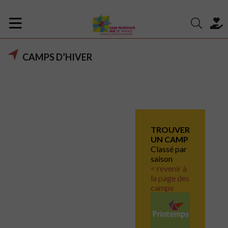
CAMPS D’HIVER
TROUVER
UN CAMP
Classé par
saison
< revenir à
la page des
camps