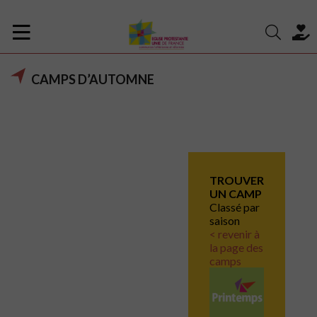
CAMPS D’AUTOMNE
TROUVER
UN CAMP
Classé par
saison
< revenir à
la page des
camps