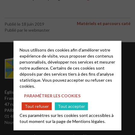
Matériels et parcours caté
Publié le 18 juin 2019
Publié par le webmaster
Nous utilisons des cookies afin d'améliorer votre
Acteurs EPUdF
expérience de visite, vous proposer des contenus
personnalisés, développer nos services et mesurer
notre audience. Certains de ces cookies sont
Le site National
déposés par des services tiers à des fins d'analyse
Liste des régions
statistique. Vous pouvez accepter ou refuser ces
Annuaire EPUdF
cookies.
Église protestante unie de
Synodes et décisions
PARAMÉTRER LES COOKIES
France
Déclarer sa foi
47 rue de Clichy 75009
Tout refuser
Tout accepter
Partenaires
PARIS
Ces paramètres sur les cookies sont accessibles à
01 48 74 90 92
Outils de communication
tout moment sur la page de
Mentions légales.
Nous contacter
Tutoriels