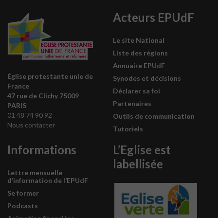
Acteurs EPUdF
Le site National
Liste des régions
Annuaire EPUdF
Église protestante unie de
Synodes et décisions
France
Déclarer sa foi
47 rue de Clichy 75009
Partenaires
PARIS
01 48 74 90 92
Outils de communication
Nous contacter
Tutoriels
Informations
L’Eglise est
labellisée
Lettre mensuelle
d’information de l’EPUdF
Se former
Podcasts