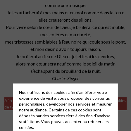
comme une musique.
Je les attacherai à mes mains
et en moi comme dans la terre
elles creuseront des sillons.
Pour vivre selon le cœur de Dieu,
je brûlerai ce qui est inutile,
mes colères et ma dureté,
mes tristesses semblables à l’eau noire
qui coule sous le pont,
et mon désir d’avoir toujours raison.
Je brûlerai au feu de Dieu
et je jetterai les cendres,
alors mon cœur sera neuf
comme le soleil du matin
s’échappant du brouillard de la nuit.
Charles Singer
Nous utilisons des cookies afin d'améliorer votre
expérience de visite, vous proposer des contenus
Afin de visualiser les vidéos il est nécessaire d'accepter les cookies
personnalisés, développer nos services et mesurer
de type analytics
notre audience. Certains de ces cookies sont
déposés par des services tiers à des fins d'analyse
statistique. Vous pouvez accepter ou refuser ces
cookies.