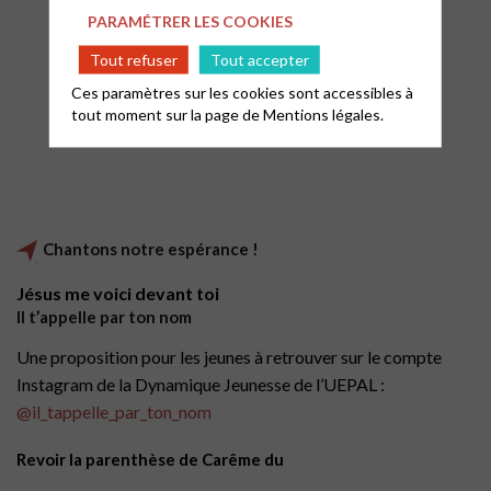
PARAMÉTRER LES COOKIES
Tout refuser
Tout accepter
Ces paramètres sur les cookies sont accessibles à
tout moment sur la page de
Mentions légales.
Chantons notre espérance !
Jésus me voici devant toi
Il t’appelle par ton nom
Une proposition pour les jeunes à retrouver sur le compte
Instagram de la Dynamique Jeunesse de l’UEPAL :
@il_tappelle_par_ton_nom
Revoir la parenthèse de Carême du