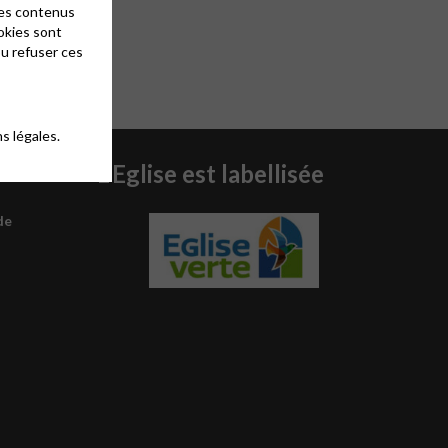
des contenus
okies sont
ou refuser ces
s légales.
L’Eglise est labellisée
de