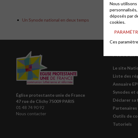
Nous utilisons
personnalisés,
déposés par de
Un Synode national en deux temps
cookies.
PARAMÉTRE
Ces paramètres
Acteur
Le site Nati
Liste des ré
Annuaire E
Synodes et 
Église protestante unie de France
Déclarer sa 
47 rue de Clichy 75009 PARIS
01 48 74 90 92
Partenaires
Nous contacter
Outils de c
Tutoriels