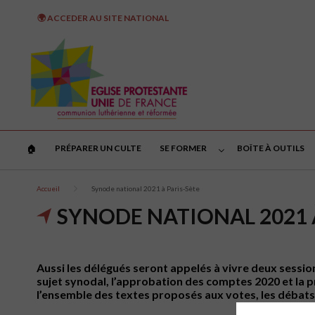
🌍 ACCEDER AU SITE NATIONAL
PRÉPARER UN CULTE
SE FORMER
BOÎTE À OUTILS
🏠︎
Accueil
Synode national 2021 à Paris-Sète
SYNODE NATIONAL 2021 
Aussi les délégués seront appelés à vivre deux session
sujet synodal, l’approbation des comptes 2020 et la p
l’ensemble des textes proposés aux votes, les débats 