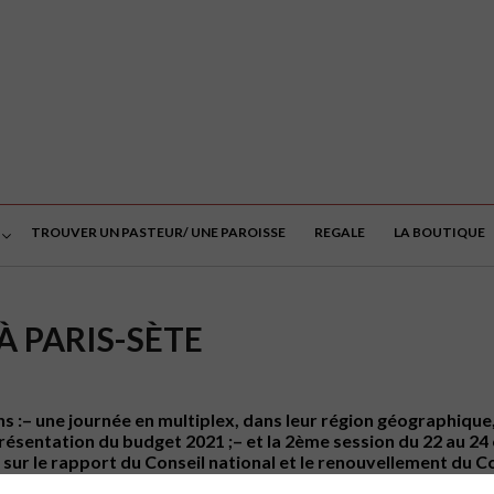
TROUVER UN PASTEUR/ UNE PAROISSE
REGALE
LA BOUTIQUE
À PARIS-SÈTE
s :– une journée en multiplex, dans leur région géographique,
résentation du budget 2021 ;– et la 2ème session du 22 au 24 
sur le rapport du Conseil national et le renouvellement du C