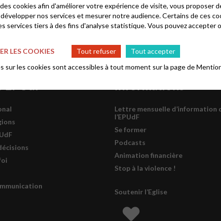
 des cookies afin d'améliorer votre expérience de visite, vous proposer 
 développer nos services et mesurer notre audience. Certains de ces co
s services tiers à des fins d'analyse statistique. Vous pouvez accepter 
R LES COOKIES
Tout refuser
Tout accepter
 sur les cookies sont accessibles à tout moment sur la page de
Mention
s EPUdF
Informations
onal
Lettre mensuelle d’information 
l’EPUdF
gions
Se former
PUdF
Podcasts
décisions
Animation financière
foi
Stop à la violence !
ommunication
Soutenir l’Eglise