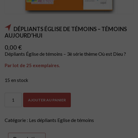
DÉPLIANTS ÉGLISE DE TÉMOINS – TÉMOINS
AUJOURD’HUI
0,00
€
Dépliants Église de témoins – 3è série thème Où est Dieu ?
Par lot de 25 exemplaires.
15 en stock
quantité
AJOUTER AU PANIER
de
Dépliants
Église
de
Catégorie :
Les dépliants Eglise de témoins
témoins
-
Témoins