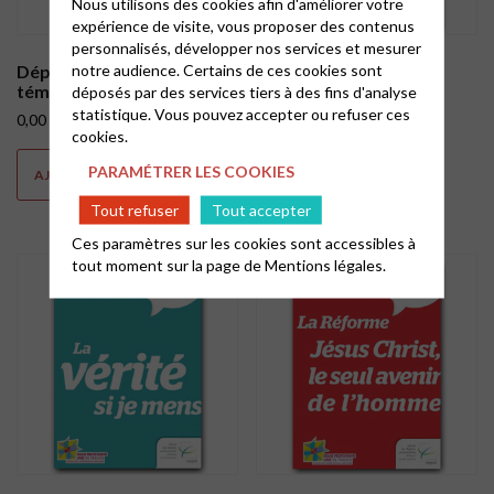
Nous utilisons des cookies afin d'améliorer votre
expérience de visite, vous proposer des contenus
personnalisés, développer nos services et mesurer
Dépliants Église de
notre audience. Certains de ces cookies sont
Dépliants Église de
témoins – Le deuil
témoins – La création
déposés par des services tiers à des fins d'analyse
statistique. Vous pouvez accepter ou refuser ces
0,00
€
0,00
€
cookies.
PARAMÉTRER LES COOKIES
AJOUTER AU PANIER
AJOUTER AU PANIER
Tout refuser
Tout accepter
Ces paramètres sur les cookies sont accessibles à
tout moment sur la page de
Mentions légales.