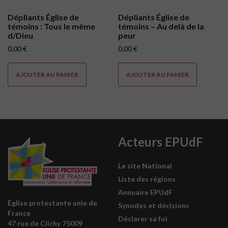
Dépliants Église de
Dépliants Église de
témoins : Tous le même
témoins – Au delà de la
d/Dieu
peur
0,00
€
0,00
€
AJOUTER AU PANIER
AJOUTER AU PANIER
Acteurs EPUdF
Le site National
Liste des régions
Annuaire EPUdF
Église protestante unie de
Synodes et décisions
France
Déclarer sa foi
47 rue de Clichy 75009