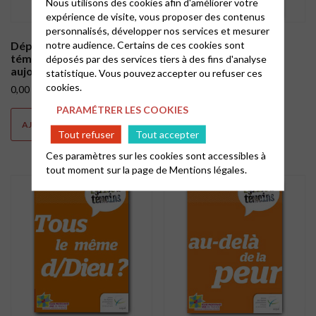
Nous utilisons des cookies afin d'améliorer votre
expérience de visite, vous proposer des contenus
personnalisés, développer nos services et mesurer
Dépliants Église de
notre audience. Certains de ces cookies sont
Dépliants Église de
témoins – Témoins
témoins – Prier ?
déposés par des services tiers à des fins d'analyse
aujourd’hui
statistique. Vous pouvez accepter ou refuser ces
0,00
€
cookies.
0,00
€
PARAMÉTRER LES COOKIES
AJOUTER AU PANIER
AJOUTER AU PANIER
Tout refuser
Tout accepter
Ces paramètres sur les cookies sont accessibles à
tout moment sur la page de
Mentions légales.