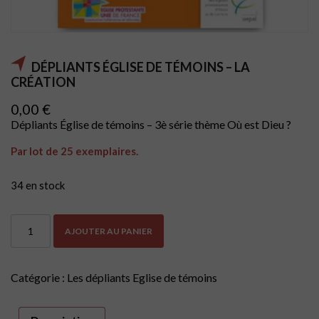
DÉPLIANTS ÉGLISE DE TÉMOINS – LA
CRÉATION
0,00
€
Dépliants Église de témoins – 3è série thème Où est Dieu ?
Par lot de 25 exemplaires.
34 en stock
quantité
AJOUTER AU PANIER
de
Dépliants
Église
de
Catégorie :
Les dépliants Eglise de témoins
témoins
-
La