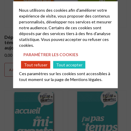
Nous utilisons des cookies afin d'améliorer votre
expérience de visite, vous proposer des contenus
personnalisés, développer nos services et mesurer
notre audience. Certains de ces cookies sont
déposés par des services tiers à des fins d'analyse
Dépliants Église de
Dépliants Église de
statistique. Vous pouvez accepter ou refuser ces
témoins – Témoins
témoins : Le Repas du
cookies.
aujourd’hui
Seigneur
PARAMÉTRER LES COOKIES
0,00
€
0,00
€
Tout refuser
Tout accepter
AJOUTER AU PANIER
AJOUTER AU PANIER
Ces paramètres sur les cookies sont accessibles à
tout moment sur la page de
Mentions légales.