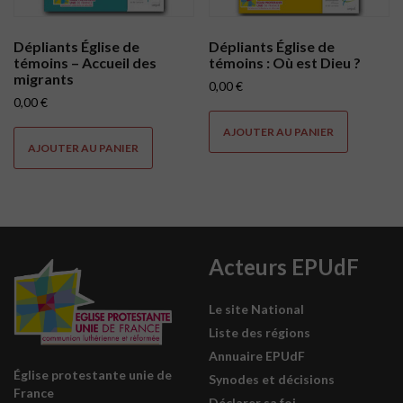
Dépliants Église de
Dépliants Église de
témoins – Accueil des
témoins : Où est Dieu ?
migrants
0,00
€
0,00
€
AJOUTER AU PANIER
AJOUTER AU PANIER
Acteurs EPUdF
Le site National
Liste des régions
Annuaire EPUdF
Église protestante unie de
Synodes et décisions
France
Déclarer sa foi