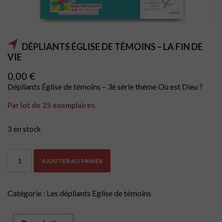
DÉPLIANTS ÉGLISE DE TÉMOINS – LA FIN DE
VIE
0,00
€
Dépliants Église de témoins – 3è série thème Où est Dieu ?
Par lot de 25 exemplaires.
3 en stock
quantité
AJOUTER AU PANIER
de
Dépliants
Église
de
Catégorie :
Les dépliants Eglise de témoins
témoins
-
La