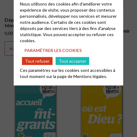
Nous utilisons des cookies afin d'améliorer votre
expérience de visite, vous proposer des contenus
personnalisés, développer nos services et mesurer
Dépliants Église de
Dépliants Église de
notre audience. Certains de ces cookies sont
témoins – Guerre… juste ?
témoins : La Réforme
déposés par des services tiers à des fins d'analyse
Jésus Christ, le seul avenir
0,00
€
statistique. Vous pouvez accepter ou refuser ces
de l’homme
cookies.
0,00
€
AJOUTER AU PANIER
PARAMÉTRER LES COOKIES
AJOUTER AU PANIER
Tout refuser
Tout accepter
Ces paramètres sur les cookies sont accessibles à
tout moment sur la page de
Mentions légales.