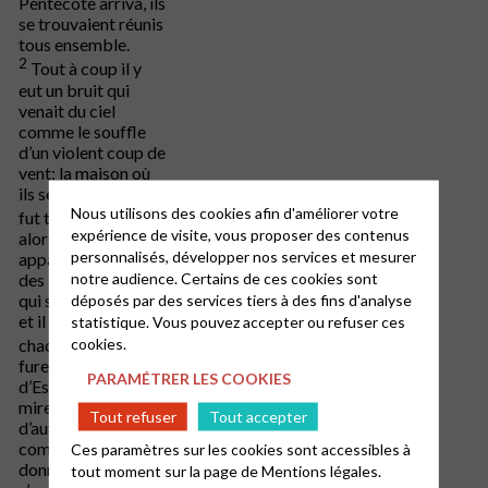
Pentecôte arriva, ils
se trouvaient réunis
tous ensemble.
2
Tout à coup il y
eut un bruit qui
venait du ciel
comme le souffle
d’un violent coup de
vent: la maison où
ils se tenaient
[1]
en
Nous utilisons des cookies afin d'améliorer votre
3
fut toute remplie;
expérience de visite, vous proposer des contenus
alors leur
personnalisés, développer nos services et mesurer
apparurent comme
notre audience. Certains de ces cookies sont
des langues de feu
qui se partageaient
déposés par des services tiers à des fins d'analyse
et il s’en posa sur
statistique. Vous pouvez accepter ou refuser ces
4
cookies.
chacun d’eux.
Ils
furent tous remplis
PARAMÉTRER LES COOKIES
d’Esprit Saint et se
mirent à parler
Tout refuser
Tout accepter
d’autres langues,
comme l’Esprit leur
Ces paramètres sur les cookies sont accessibles à
donnait de
tout moment sur la page de
Mentions légales.