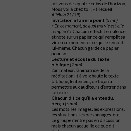
arrivons des quatre coins de l’horizon,
Nous voilà chez toi ! » (Recueil
Alléluia
21/19)
Invitation à faire le point
(5 mn)
«
En ce moment, de quoi ma vie est-elle
remplie ?
» Chacun réfléchit en silence
et note sur un papier ce qui remplit sa
vie en ce moment et ce qui le remplit
lui-même. Chacun garde ce papier
pour soi.
Lecture et écoute du texte
biblique
(2 mn)
L’animateur, l’animatrice de la
méditation lit à voix haute le texte
biblique, lentement, de façon à
permettre aux auditeurs d’entrer dans
ce texte.
Chacun dit ce qu’il a
entendu,
perçu
(5 mn)
Les mots, les images, les expressions,
les situations, les personnages, etc.
Le groupe n’entre pas en discussion
mais chacun accueille ce que dit