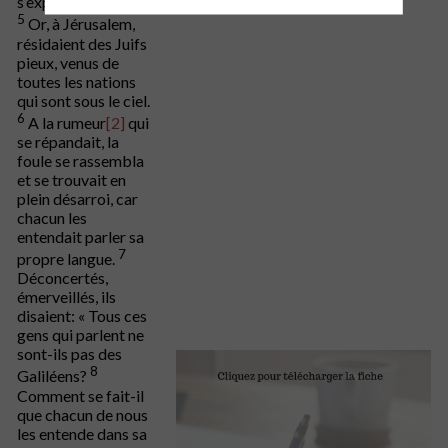
s’exprimer.
5
Or, à Jérusalem,
résidaient des Juifs
pieux, venus de
toutes les nations
qui sont sous le ciel.
6
A la rumeur
[2]
qui
se répandait, la
foule se rassembla
et se trouvait en
plein désarroi, car
chacun les
entendait parler sa
7
propre langue.
Déconcertés,
émerveillés, ils
disaient: « Tous ces
gens qui parlent ne
sont-ils pas des
8
Galiléens?
Comment se fait-il
que chacun de nous
les entende dans sa