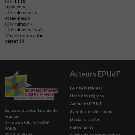
[1]
« Ils se
tenaient »,
littéralement : ils
étaient assis
[2]
« rumeur »,
littéralement : voix.
Même terme qu’au
verset 14.
Acteurs EPUdF
Le site National
Liste des régions
Annuaire EPUdF
Église protestante unie de
Synodes et décisions
France
Déclarer sa foi
47 rue de Clichy 75009
Partenaires
PARIS
01 48 74 90 92
Outils de communication