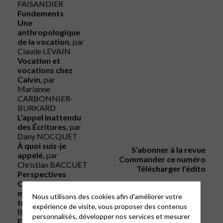
FAISANDIER
Fondements
Une
anthropologique
de la vocation,
par
Claude LEVAIN
Vocation et
vocations chez
Calvin,
par
Marianne
CARBONNIER-
BURKARD
L’appel inattendu
des Écritures,
par
Dany NOCQUET
À quoi suis-je
S’abonner à la revue
appelé,
par
Commander ce numéro
Christian BACCUET
Télécharger l’édito
Perspectives
Changer de
méthode de
Nous utilisons des cookies afin d'améliorer votre
travail,
par Corinne
expérience de visite, vous proposer des contenus
BITAUD
personnalisés, développer nos services et mesurer
En route !
par