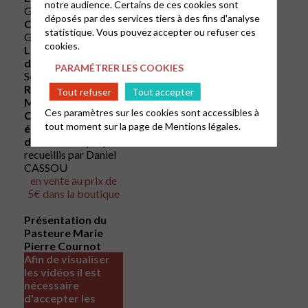
notre audience. Certains de ces cookies sont
Gwenaël BOULET
déposés par des services tiers à des fins d'analyse
Connexions,
par
statistique. Vous pouvez accepter ou refuser ces
Georges LETELLIER
cookies.
La vocation des
diaconesses,
par
PARAMÉTRER LES COOKIES
Soeur MIREILLE
Rencontrer
Tout refuser
Tout accepter
Marie-Pierre
Ces paramètres sur les cookies sont accessibles à
Cournot : une
tout moment sur la page de
Mentions légales.
écoute attentive
de l’humain,
propos
recueillis par Daniel
CASSOU
en vente au prix de
5€ dans la boutique
Présentation du
Pasteure Marie
Pierre Cournot
Afin de visualiser
les vidéos il est
nécessaire
d'accepter les