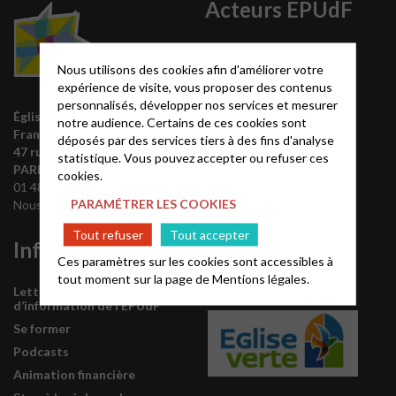
Acteurs EPUdF
Le site National
Nous utilisons des cookies afin d'améliorer votre
Liste des régions
expérience de visite, vous proposer des contenus
Annuaire EPUdF
personnalisés, développer nos services et mesurer
Église protestante unie de
Synodes et décisions
notre audience. Certains de ces cookies sont
France
déposés par des services tiers à des fins d'analyse
Déclarer sa foi
47 rue de Clichy 75009
statistique. Vous pouvez accepter ou refuser ces
Partenaires
PARIS
cookies.
01 48 74 90 92
Outils de communication
PARAMÉTRER LES COOKIES
Nous contacter
Tutoriels
Tout refuser
Tout accepter
Informations
L’Eglise est
Ces paramètres sur les cookies sont accessibles à
labellisée
tout moment sur la page de
Mentions légales.
Lettre mensuelle
d’information de l’EPUdF
Se former
Podcasts
Animation financière