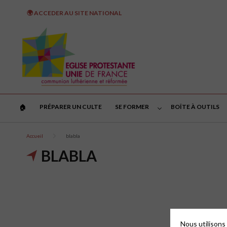
🌍 ACCEDER AU SITE NATIONAL
PRÉPARER UN CULTE
SE FORMER
BOÎTE À OUTILS
🏠︎
Accueil
blabla
BLABLA
Nous utilisons