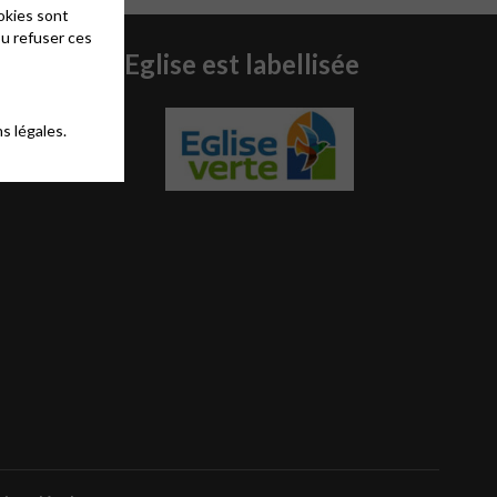
okies sont
ou refuser ces
L’Eglise est labellisée
de
s légales.