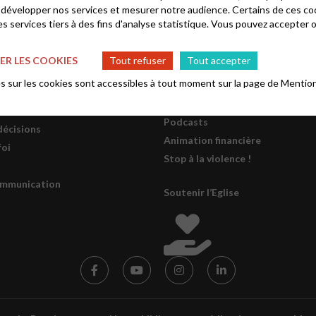
 développer nos services et mesurer notre audience. Certains de ces co
s services tiers à des fins d'analyse statistique. Vous pouvez accepter 
s EPUdF
Informations
R LES COOKIES
Tout refuser
Tout accepter
onal
Lettre mensuelle d’information 
 sur les cookies sont accessibles à tout moment sur la page de
Mention
l’EPUdF
gions
Se former
PUdF
Podcasts
décisions
Animation financière
foi
Stop à la violence !
ommunication
Soutenir l’Eglise