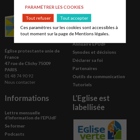
PARAMÉTRER LES COOKIES
Acteurs EPUdF
Tout refuser
Tout accepter
Ces paramètres sur les cookies sont accessibles à
Le site National
tout moment sur la page de
Mentions légales.
Liste des régions
Annuaire EPUdF
Église protestante unie de
Synodes et décisions
France
Déclarer sa foi
47 rue de Clichy 75009
Partenaires
PARIS
01 48 74 90 92
Outils de communication
Nous contacter
Tutoriels
Informations
L’Eglise est
labellisée
Lettre mensuelle
d’information de l’EPUdF
Se former
Podcasts