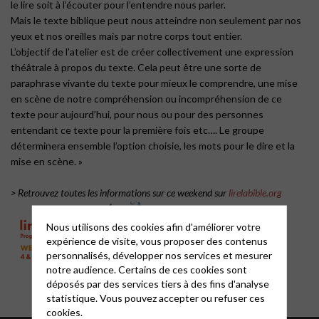
le lire soit à l’écouter pour l’entendre nous parler.
Mais le texte biblique peut nous atteindre non seulement par nos
yeux et nos oreilles mais par notre corps tout entier.
L’objectif de l’atelier est de créer collectivement une expression
théâtrale à propos du texte. Cela peut être une sorte de
paraphrase vivante du texte pour mieux le comprendre, une mise
en scène de notre compréhension ou incompréhension de ce
texte pour aujourd’hui, pour nous ou pour des personnes
entendant ce texte pour la première fois etc…. Le groupe
déterminera ensemble l’option choisie, les mots pour le dire et la
mise en scène. »
> Retrouvez toutes les informations sur ce weekend sur
lirelabible.org
Nous utilisons des cookies afin d'améliorer votre
expérience de visite, vous proposer des contenus
personnalisés, développer nos services et mesurer
notre audience. Certains de ces cookies sont
déposés par des services tiers à des fins d'analyse
statistique. Vous pouvez accepter ou refuser ces
cookies.