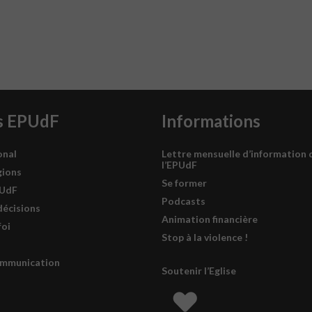
s EPUdF
Informations
onal
Lettre mensuelle d’information 
l’EPUdF
gions
Se former
PUdF
Podcasts
décisions
Animation financière
foi
Stop à la violence !
ommunication
Soutenir l’Eglise