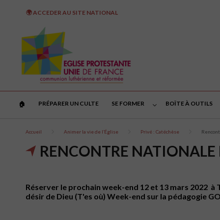
🌍 ACCEDER AU SITE NATIONAL
PRÉPARER UN CULTE
SE FORMER
BOÎTE À OUTILS
🏠︎
Accueil
Animer la vie de l’Église
Privé : Catéchèse
Rencont
RENCONTRE NATIONALE 
Réserver le prochain week-end 12 et 13 mars 2022 à Tour
désir de Dieu (T'es où) Week-end sur la pédagogie G