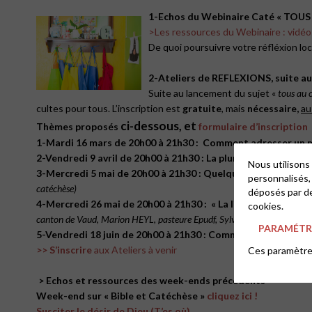
1-Echos du Webinaire Caté
« TOUS
>Les ressources du Webinaire : vidéo
De quoi poursuivre votre réfléxion l
2-Ateliers de REFLEXIONS, suite
au
Suite au lancement du sujet «
tous au c
cultes pour tous. L’inscription est
gratuite
, mais
nécessaire,
au
ci-dessous, et
Thèmes proposés
formulaire d’insc
ription
1-Mardi 16 mars de 20h00 à 21h30 : Comment adresser un me
2-Vendredi 9 avril de 20h00 à 21h30 : La pluralité musicale, 
Nous utilisons
3-Mercredi 5 mai de 20h00 à 21h30 : Quelques outils pour rac
personnalisés,
catéchèse)
déposés par de
4-Mercredi 26 mai de 20h00 à 21h30 : « La liturgie, un chemi
cookies.
canton de Vaud, Marion HEYL, pasteure Epudf, Sylvie ANDRETERRAMORS
PARAMÉTRE
5-Vendredi 18 juin de 20h00 à 21h30 : Comment tenir compte
>> S’inscrire
aux Ateliers à venir
Ces paramètres
> Echos et ressources des week-ends précédents
Week-end sur « Bible et Catéchèse »
cliquez ici !
Susciter le désir de Dieu (T’es où)