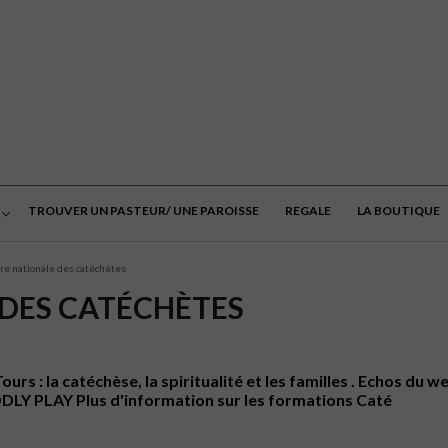
TROUVER UN PASTEUR/ UNE PAROISSE
REGALE
LA BOUTIQUE
re nationale des catéchètes
DES CATÉCHÈTES
s : la catéchèse, la spiritualité et les familles . Echos du we
ODLY PLAY Plus d'information sur les formations Caté