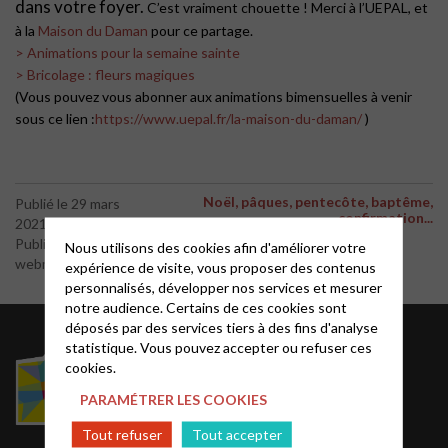
dans votre foyer.
C’est vraiment chouette ! Merci à l’UEPAL,
et
à la
Maison du Daman
pour ce partage.
> Animations pour la semaine sainte
> Bricolage : fleurs magiques
(Vous pouvez vous abonner aux animations bimensuelles à venir
sous ce lien :
https://www.uepal.fr/la-maison-du-daman/
)
Noël, pâques, pentecôte, baptême,
Publié le 29 mars
confirmation...
2021
Publié par le
Nous utilisons des cookies afin d'améliorer votre
webmaster
expérience de visite, vous proposer des contenus
personnalisés, développer nos services et mesurer
notre audience. Certains de ces cookies sont
déposés par des services tiers à des fins d'analyse
Acteurs EPUdF
statistique. Vous pouvez accepter ou refuser ces
cookies.
Le site National
PARAMÉTRER LES COOKIES
Liste des régions
Tout refuser
Tout accepter
Annuaire EPUdF