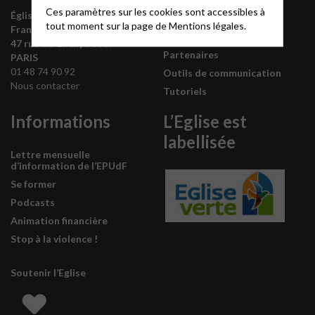
Ces paramètres sur les cookies sont accessibles à
Église protestante unie de
Synodes et décisions
tout moment sur la page de
Mentions légales.
France
Déclarer sa foi
47 rue de Clichy 75009
Partenaires
PARIS
01 48 74 90 92
Outils de communication
Nous contacter
Tutoriels
Informations
L’Eglise est
labellisée
Lettre mensuelle
d’information de l’EPUdF
Se former
Podcasts
Animation financière
Stop à la violence !
Soutenir l’Eglise