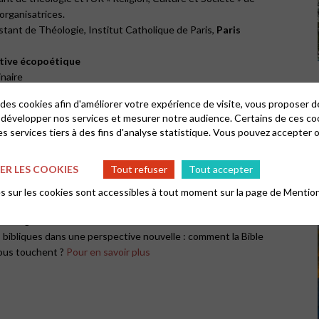
 organisatrices.
estant de Théologie, Institut Catholique de Paris,
Paris
ctive écopoétique
inaire
 des cookies afin d'améliorer votre expérience de visite, vous proposer 
 développer nos services et mesurer notre audience. Certains de ces co
s services tiers à des fins d'analyse statistique. Vous pouvez accepter 
R LES COOKIES
Tout refuser
Tout accepter
 narrative
 sur les cookies sont accessibles à tout moment sur la page de
Mention
e offre à un public large (universitaire ou non-universitaire) de
ntissage.
bibliques dans une perspective nouvelle : comment la Bible
nous touchent ?
Pour en savoir plus