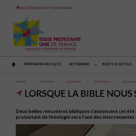
🌍 ACCEDER AU SITE NATIONAL
PRÉPARER UN CULTE
SE FORMER
BOÎTE À OUTILS
🏠︎
Accueil
Actualités
Annonces
Formation
Lorsque la
LORSQUE LA BIBLE NOUS S
Deux belles rencontres bibliques s'annoncent cet été :
protestant de théologie sera l'une des intervenante