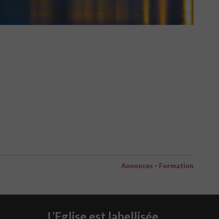
-
Annonces
Formation
L’Eglise est labellisée