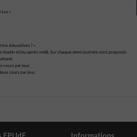
 Luc »
rtus éducatives ? »
our (matin et/ou après-midi). Sur chaque demi-journée sont proposés
ultané.
x cours par jour.
eux cours par jour.
s EPUdF
Informations