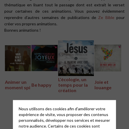
thématique en lisant tout le passage dont est extrait le verset
pour certaines de ces animations. Vous pouvez évidemment
reprendre d’autres semaines de publications de
Ze Bible
pour
créer vos propres animations.
Bonnes animations !
L’écologie, un
Animer un
Joie et
Be happy
temps pour la
moment spi
louange
création
Nous utilisons des cookies afin d'améliorer votre
expérience de visite, vous proposer des contenus
personnalisés, développer nos services et mesurer
notre audience. Certains de ces cookies sont