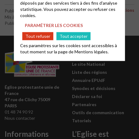
déposés par des services tiers à des fins d'analyse
statistique. Vous pouvez accepter ou refuser ces
Des animations
Publié le 7 avril 2015
cookies.
Mis à jour le 9 avril 2015
Publié par le webmaster
PARAMÉTRER LES COOKIES
Tout refuser
Tout accepter
Ces paramètres sur les cookies sont accessibles à
Acteurs EPUdF
tout moment sur la page de
Mentions légales.
Le site National
Liste des régions
Annuaire EPUdF
Église protestante unie de
Synodes et décisions
France
Déclarer sa foi
47 rue de Clichy 75009
Partenaires
PARIS
01 48 74 90 92
Outils de communication
Nous contacter
Tutoriels
Informations
L’Eglise est