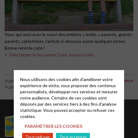
Vous qui avez avez le souci des enfants « isolés », parents, grands-
parents, catéchètes, l’article ci-dessous ouvre quelques pistes.
Bonne rentrée caté !
>
Télécharger le document Caté Jeunes Isolés
Nous utilisons des cookies afin d'améliorer votre
Caté en ligne et à distance
Publié le 29 août 2019
expérience de visite, vous proposer des contenus
Publié par le webmaster
personnalisés, développer nos services et mesurer
notre audience. Certains de ces cookies sont
déposés par des services tiers à des fins d'analyse
statistique. Vous pouvez accepter ou refuser ces
Acteurs EPUdF
cookies.
PARAMÉTRER LES COOKIES
Le site National
Liste des régions
Tout refuser
Tout accepter