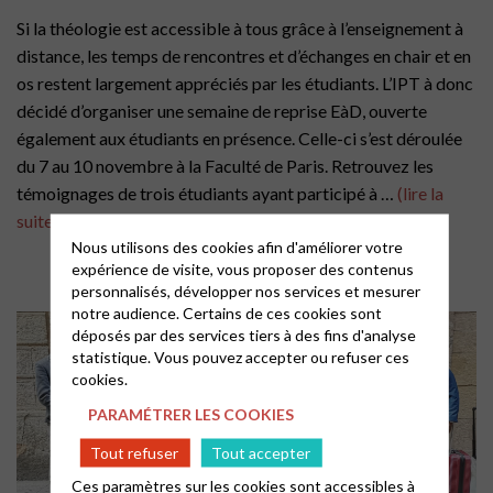
Si la théologie est accessible à tous grâce à l’enseignement à
distance, les temps de rencontres et d’échanges en chair et en
os restent largement appréciés par les étudiants. L’IPT à donc
décidé d’organiser une semaine de reprise EàD, ouverte
également aux étudiants en présence. Celle-ci s’est déroulée
du 7 au 10 novembre à la Faculté de Paris. Retrouvez les
témoignages de trois étudiants ayant participé à …
(lire la
suite)
Nous utilisons des cookies afin d'améliorer votre
expérience de visite, vous proposer des contenus
personnalisés, développer nos services et mesurer
notre audience. Certains de ces cookies sont
déposés par des services tiers à des fins d'analyse
statistique. Vous pouvez accepter ou refuser ces
cookies.
PARAMÉTRER LES COOKIES
Tout refuser
Tout accepter
Ces paramètres sur les cookies sont accessibles à