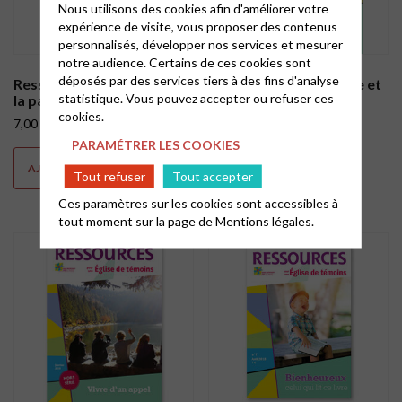
Nous utilisons des cookies afin d'améliorer votre
expérience de visite, vous proposer des contenus
personnalisés, développer nos services et mesurer
notre audience. Certains de ces cookies sont
déposés par des services tiers à des fins d'analyse
Ressources N° 21 : Choisir
Ressources n° 12 : Vivre et
statistique. Vous pouvez accepter ou refuser ces
la paix
espérer
cookies.
7,00
€
7,00
€
PARAMÉTRER LES COOKIES
AJOUTER AU PANIER
AJOUTER AU PANIER
Tout refuser
Tout accepter
Ces paramètres sur les cookies sont accessibles à
tout moment sur la page de
Mentions légales.