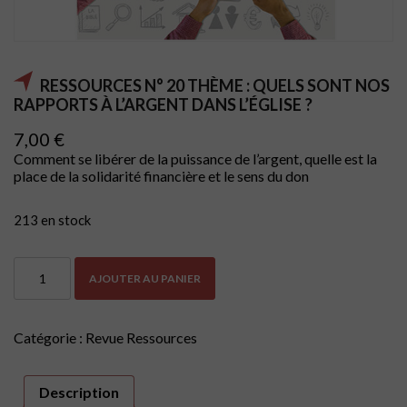
RESSOURCES N° 20 THÈME : QUELS SONT NOS
RAPPORTS À L’ARGENT DANS L’ÉGLISE ?
7,00
€
Comment se libérer de la puissance de l’argent, quelle est la
place de la solidarité financière et le sens du don
213 en stock
quantité
AJOUTER AU PANIER
de
Ressources
n°
20
Catégorie :
Revue Ressources
Thème
:
quels
Description
sont