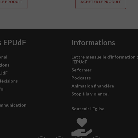
LE PRODUIT
ACHETER LE PRODUIT
s EPUdF
Informations
onal
Lettre mensuelle d’information 
l’EPUdF
gions
Se former
PUdF
Podcasts
décisions
Animation financière
foi
Stop à la violence !
ommunication
Soutenir l’Eglise