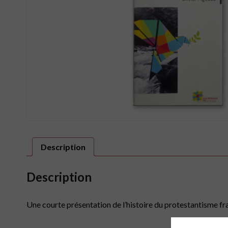
Description
Description
Une courte présentation de l’histoire du protestantisme fra