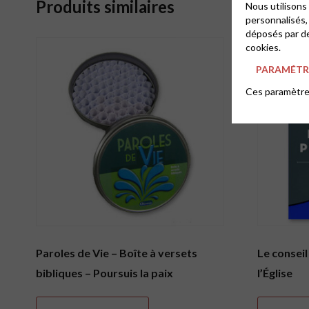
Produits similaires
Nous utilisons
personnalisés,
déposés par de
cookies.
PARAMÉTRE
Ces paramètres
Paroles de Vie – Boîte à versets
Le conseil
bibliques – Poursuis la paix
l’Église