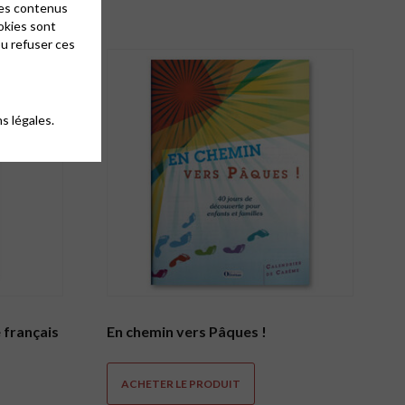
des contenus
okies sont
ou refuser ces
s légales.
 français
En chemin vers Pâques !
ACHETER LE PRODUIT