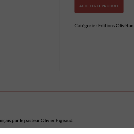
ACHETER LE PRODUIT
Catégorie :
Editions Olivétan
nçais par le pasteur Olivier Pigeaud.