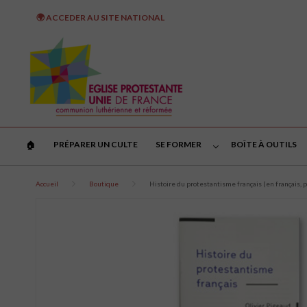
🌍 ACCEDER AU SITE NATIONAL
PRÉPARER UN CULTE
SE FORMER
BOÎTE À OUTILS
🏠︎
Accueil
Boutique
Histoire du protestantisme français (en français, p