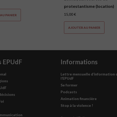
protestantisme (location)
15,00
€
AU PANIER
AJOUTER AU PANIER
s EPUdF
Informations
onal
Lettre mensuelle d’information 
l’EPUdF
gions
Se former
PUdF
Podcasts
décisions
Animation financière
foi
Stop à la violence !
ommunication