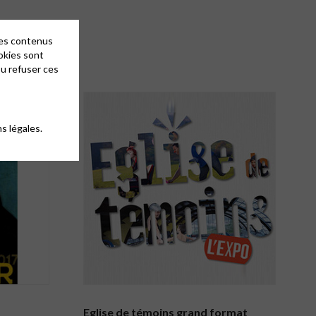
des contenus
okies sont
ou refuser ces
s légales.
Eglise de témoins grand format