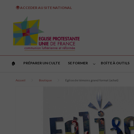
🌍 ACCEDER AU SITE NATIONAL
PRÉPARER UN CULTE
SE FORMER
BOÎTE À OUTILS
🏠︎
Accueil
Boutique
Eglise de témoins grand format (achat)