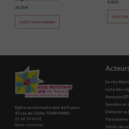
4,00
€
25,00
€
AJOUTER 
AJOUTER AU PANIER
Acteur
Le site Nati
Liste des ré
Annuaire E
Synodes et 
Église protestante unie de France
Déclarer sa 
47 rue de Clichy 75009 PARIS
01 48 74 90 92
Partenaires
Nous contacter
Outils de c