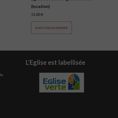
(location)
15,00
€
AJOUTER AU PANIER
L’Eglise est labellisée
de