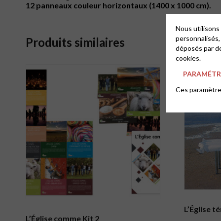
12 panneaux couleur horizontaux (1400 x 1000 cm).
Nous utilisons
personnalisés,
Produits similaires
déposés par de
cookies.
PARAMÉTRE
Ces paramètres
L’Église t
L’Église comme Kit 2