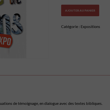
quantité
AJOUTER AU PANIER
de
Eglise
de
témoins
Catégorie :
Expositions
grand
format
(achat)
uations de témoignage, en dialogue avec des textes bibliques.