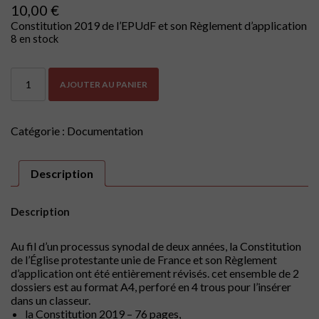
10,00
€
Constitution 2019 de l’EPUdF et son Règlement d’application
8 en stock
quantité
AJOUTER AU PANIER
de
Constitution
2019
de
Catégorie :
Documentation
l’EPUdF
et
son
Description
Règlement
d’application
Description
Au fil d’un processus synodal de deux années, la Constitution
de l’Église protestante unie de France et son Règlement
d’application ont été entièrement révisés. cet ensemble de 2
dossiers est au format A4, perforé en 4 trous pour l’insérer
dans un classeur.
la Constitution 2019 – 76 pages,