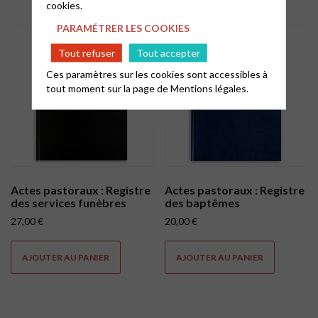
cookies.
PARAMÉTRER LES COOKIES
Tout refuser
Tout accepter
Ces paramètres sur les cookies sont accessibles à
tout moment sur la page de
Mentions légales.
Actes pastoraux : Registre
Actes pastoraux : Registre
des services funèbres
des baptêmes
27,00
€
20,00
€
AJOUTER AU PANIER
AJOUTER AU PANIER