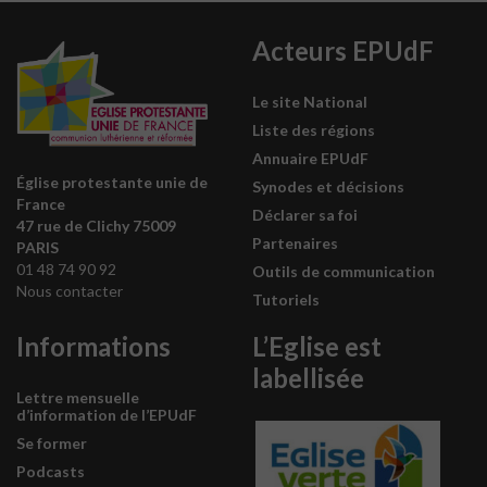
Acteurs EPUdF
Le site National
Liste des régions
Annuaire EPUdF
Église protestante unie de
Synodes et décisions
France
Déclarer sa foi
47 rue de Clichy 75009
Partenaires
PARIS
01 48 74 90 92
Outils de communication
Nous contacter
Tutoriels
Informations
L’Eglise est
labellisée
Lettre mensuelle
d’information de l’EPUdF
Se former
Podcasts