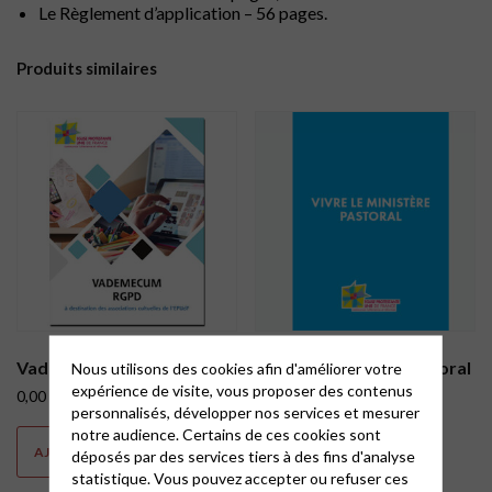
Le Règlement d’application – 56 pages.
Produits similaires
Vademecum RGPD
Vivre le ministère pastoral
Nous utilisons des cookies afin d'améliorer votre
expérience de visite, vous proposer des contenus
0,00
€
0,00
€
personnalisés, développer nos services et mesurer
notre audience. Certains de ces cookies sont
AJOUTER AU PANIER
AJOUTER AU PANIER
déposés par des services tiers à des fins d'analyse
statistique. Vous pouvez accepter ou refuser ces