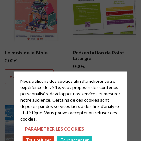
Le mois de la Bible
Présentation de Point
Liturgie
0,00
€
0,00
€
AJOUTER AU PANIER
Nous utilisons des cookies afin d'améliorer votre
AJOUTER AU PANIER
expérience de visite, vous proposer des contenus
personnalisés, développer nos services et mesurer
notre audience. Certains de ces cookies sont
déposés par des services tiers à des fins d'analyse
statistique. Vous pouvez accepter ou refuser ces
cookies.
PARAMÉTRER LES COOKIES
Tout refuser
Tout accepter