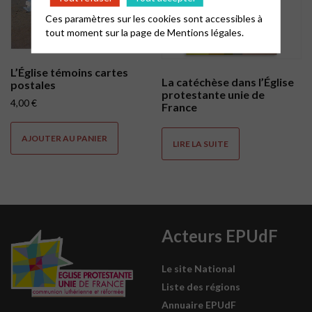
Ces paramètres sur les cookies sont accessibles à
tout moment sur la page de
Mentions légales.
L’Église témoins cartes
La catéchèse dans l’Église
postales
protestante unie de
4,00
€
France
AJOUTER AU PANIER
LIRE LA SUITE
Acteurs EPUdF
Le site National
Liste des régions
Annuaire EPUdF