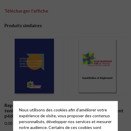
Télécharger l’affiche
Produits similaires
Repères et conduites à
Constitution 2019 de
Nous utilisons des cookies afin d'améliorer votre
tenir dans les situations de
l’EPUdF et son Règlement
pédocriminalité.
d’application
expérience de visite, vous proposer des contenus
personnalisés, développer nos services et mesurer
0,00
€
10,00
€
notre audience. Certains de ces cookies sont