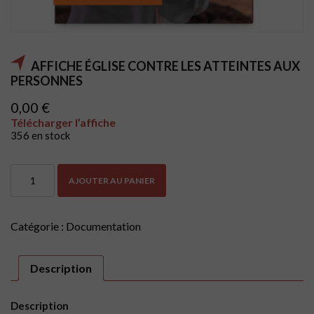
AFFICHE ÉGLISE CONTRE LES ATTEINTES AUX
PERSONNES
0,00
€
Télécharger l’affiche
356 en stock
quantité
AJOUTER AU PANIER
de
Affiche
Église
contre
Catégorie :
Documentation
les
atteintes
aux
Description
personnes
Description