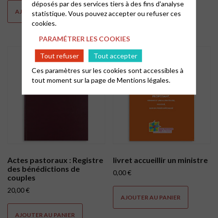
déposés par des services tiers à des fins d'analyse
AJOUTER AU PANIER
AJOUTER AU PANIER
statistique. Vous pouvez accepter ou refuser ces
cookies.
PARAMÉTRER LES COOKIES
Tout refuser
Tout accepter
Ces paramètres sur les cookies sont accessibles à
tout moment sur la page de
Mentions légales.
Actes pastoraux : Registre
livret accueillir un ministre
des bénédictions de
0,00
€
couples
20,00
€
AJOUTER AU PANIER
AJOUTER AU PANIER