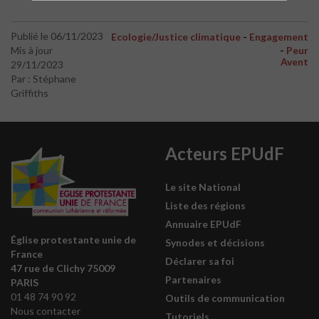
-
Publié le 06/11/2023
Ecologie/Justice climatique
Engagement
-
Mis à jour
Peur
Avent
29/11/2023
Par : Stéphane
Griffiths
Acteurs EPUdF
Le site National
Liste des régions
Annuaire EPUdF
Église protestante unie de
Synodes et décisions
France
Déclarer sa foi
47 rue de Clichy 75009
Partenaires
PARIS
01 48 74 90 92
Outils de communication
Nous contacter
Tutoriels