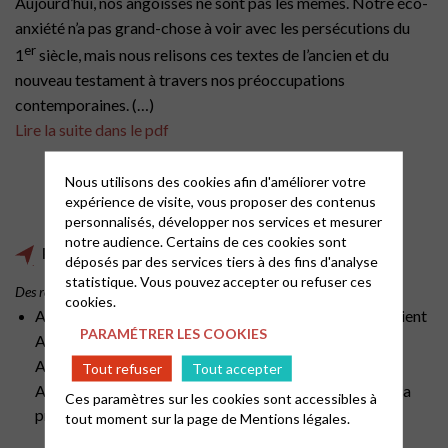
Aujourd’hui, nos angoisses ne sont pas les mêmes. Notre éco-
anxiété n’a pas grand-chose à voir avec les persécutions du
er
1
siècle, mais nous relisons ces textes de l’ancien et du
nouveau testament à travers nos préoccupations
contemporaines.
(…)
Lire la suite dans le pdf
Nous utilisons des cookies afin d'améliorer votre
expérience de visite, vous proposer des contenus
personnalisés, développer nos services et mesurer
notre audience. Certains de ces cookies sont
Propositions de chants pour cette prédication
déposés par des services tiers à des fins d'analyse
statistique. Vous pouvez accepter ou refuser ces
Des recueils Arc-En-Ciel (ARC), Alléluia (ALL)
cookies.
ARC 167, ALL 13/03 Quand les montagnes s’éloigneraient
PARAMÉTRER LES COOKIES
ARC 315, ALL 31/22 Quand s’éveilleront nos cœurs
ARC 318, ALL 31/28 Toi qui es lumière
Tout refuser
Tout accepter
ALL 31/33 Reste éveillé (proposition dans le corps de la
Ces paramètres sur les cookies sont accessibles à
prédication)
tout moment sur la page de
Mentions légales.