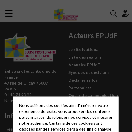
Acteurs EPUdF
Le site National
Liste des régions
Annuaire EPUdF
Église protestante unie de
Synodes et décisions
France
Déclarer sa foi
47 rue de Clichy 75009
Partenaires
PARIS
01 48 74 90 92
Outils de communication
Nous contacter
Tutoriels
Nous utilisons des cookies afin d'améliorer votre
expérience de visite, vous proposer des contenus
Informations
L’Eglise est
personnalisés, développer nos services et mesurer
labellisée
notre audience. Certains de ces cookies sont
déposés par des services tiers à des fins d'analyse
Lettre mensuelle