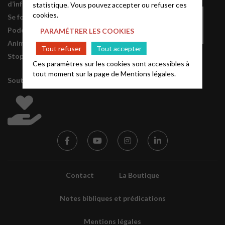
d’information de l’EPUdF
statistique. Vous pouvez accepter ou refuser ces
cookies.
Se former
Podcasts
PARAMÉTRER LES COOKIES
Animation financière
Tout refuser
Tout accepter
Stop à la violence !
Ces paramètres sur les cookies sont accessibles à
tout moment sur la page de
Mentions légales.
Soutenir l’Eglise
Contact
La Boutique
Notes bibliques et prédications
Mentions légales