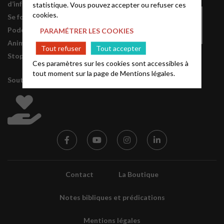
d’information de l’EPUdF
statistique. Vous pouvez accepter ou refuser ces
cookies.
Se former
Podcasts
PARAMÉTRER LES COOKIES
Animation financière
Tout refuser
Tout accepter
Stop à la violence !
Ces paramètres sur les cookies sont accessibles à
tout moment sur la page de
Mentions légales.
Soutenir l’Eglise
Contact
La Boutique
Notes bibliques et prédications
Mentions légales