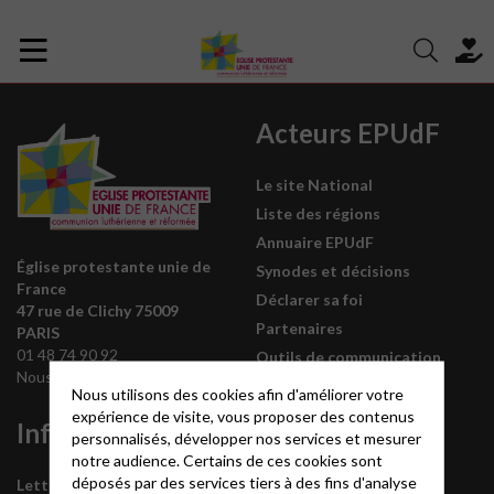
Acteurs EPUdF
Le site National
Liste des régions
Annuaire EPUdF
Église protestante unie de
Synodes et décisions
France
Déclarer sa foi
47 rue de Clichy 75009
Partenaires
PARIS
01 48 74 90 92
Outils de communication
Nous contacter
Tutoriels
Nous utilisons des cookies afin d'améliorer votre
expérience de visite, vous proposer des contenus
Informations
L’Eglise est
personnalisés, développer nos services et mesurer
labellisée
notre audience. Certains de ces cookies sont
déposés par des services tiers à des fins d'analyse
Lettre mensuelle